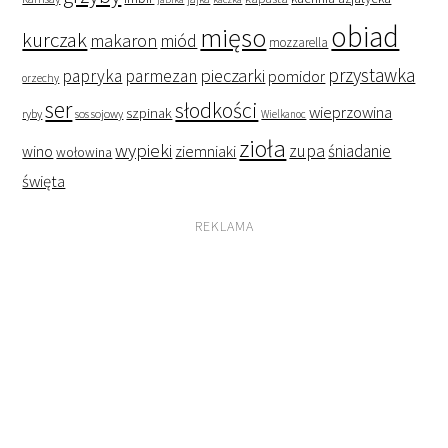
obiad
mięso
kurczak
makaron
miód
mozzarella
przystawka
pieczarki
papryka
parmezan
pomidor
orzechy
ser
słodkości
wieprzowina
szpinak
ryby
sos sojowy
Wielkanoc
zioła
wypieki
zupa
śniadanie
wino
ziemniaki
wołowina
święta
REKLAMA