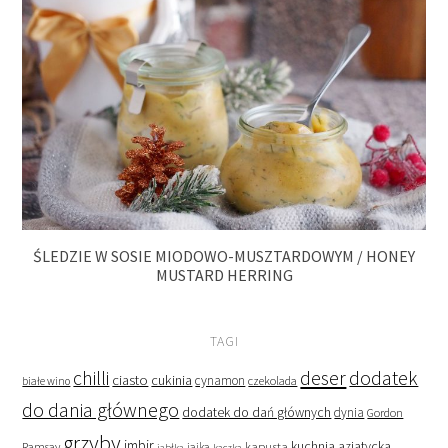
ŚLEDZIE W SOSIE MIODOWO-MUSZTARDOWYM / HONEY
MUSTARD HERRING
TAGI
deser
dodatek
chilli
ciasto
cukinia
cynamon
czekolada
białe wino
do dania głównego
dodatek do dań głównych
dynia
Gordon
grzyby
imbir
kapusta
kuchnia azjatycka
Ramsay
jabłka
jajka
kaczka