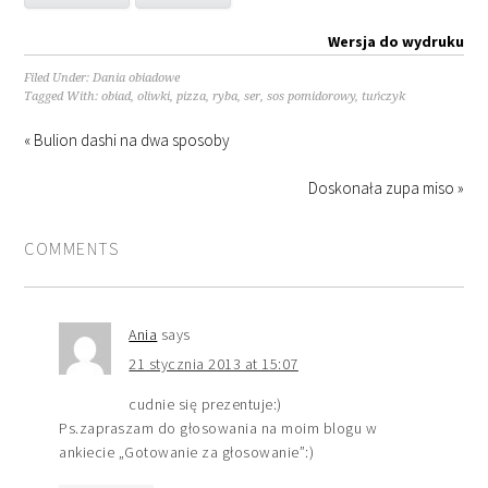
Wersja do wydruku
Filed Under:
Dania obiadowe
Tagged With:
obiad
,
oliwki
,
pizza
,
ryba
,
ser
,
sos pomidorowy
,
tuńczyk
« Bulion dashi na dwa sposoby
Doskonała zupa miso »
COMMENTS
Ania
says
21 stycznia 2013 at 15:07
cudnie się prezentuje:)
Ps.zapraszam do głosowania na moim blogu w
ankiecie „Gotowanie za głosowanie”:)