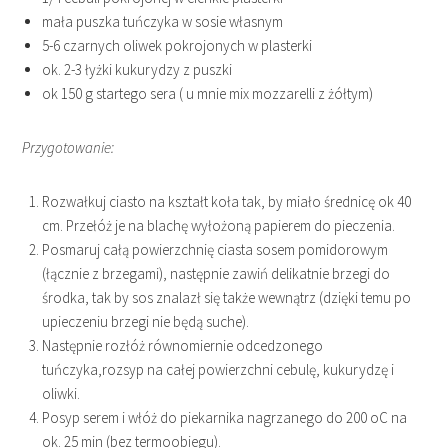
mała puszka tuńczyka w sosie własnym
5-6 czarnych oliwek pokrojonych w plasterki
ok. 2-3 łyżki kukurydzy z puszki
ok 150 g startego sera ( u mnie mix mozzarelli z żółtym)
Przygotowanie:
Rozwałkuj ciasto na kształt koła tak, by miało średnicę ok 40
cm. Przełóż je na blachę wyłożoną papierem do pieczenia.
Posmaruj całą powierzchnię ciasta sosem pomidorowym
(łącznie z brzegami), następnie zawiń delikatnie brzegi do
środka, tak by sos znalazł się także wewnątrz (dzięki temu po
upieczeniu brzegi nie będą suche).
Następnie rozłóż równomiernie odcedzonego
tuńczyka,rozsyp na całej powierzchni cebulę, kukurydzę i
oliwki.
Posyp serem i włóż do piekarnika nagrzanego do 200 oC na
ok. 25 min (bez termoobiegu).