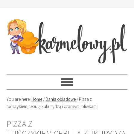
You are here:
Home
/
Dania obiadowe
/
Pizza z
tuńczykiem,cebulą,kukurydzą i czarnymi oliwkami
PIZZA Z
TUŃCZYKIEM,CEBULĄ,KUKURYDZĄ