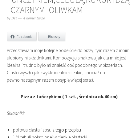
I CZARNYMI OLIWKAMI
by
Dzi
4 komentarze
Facebook
Bluesky
Przedstawiam moje kolejne podejście do pizzy, tym razem z moimi
ulubionymi składnikami. Kompozycja smakowa jak dla mnie jest
idealna i trudno było mi znaleźć coś podobnego w pizzeriach.
Ciasto wyszło jak zwykle idealnie cienkie, chociaż na
pewno następnym razem dosypię więcej sera:).
Pizza z tuńczykiem ( 1 szt., średnica ok.40 cm)
Składniki:
połowa ciasta i sosu z
tego przepisu
1/4 cebuli pokrojonej w cienkie plasterki