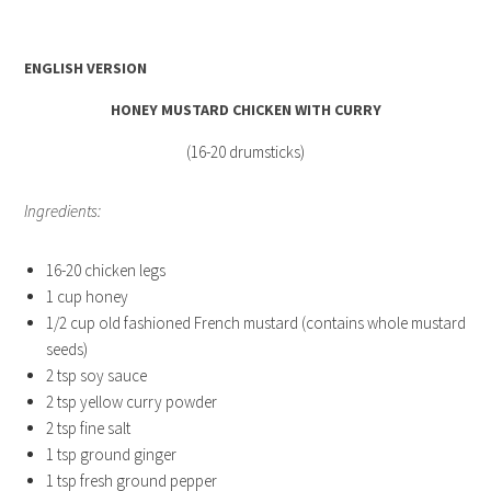
ENGLISH VERSION
HONEY MUSTARD CHICKEN WITH CURRY
(16-20 drumsticks)
Ingredients:
16-20 chicken legs
1 cup honey
1/2 cup old fashioned French mustard (contains whole mustard
seeds)
2 tsp soy sauce
2 tsp yellow curry powder
2 tsp fine salt
1 tsp ground ginger
1 tsp fresh ground pepper