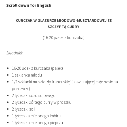
Scroll down for English
KURCZAK W GLAZURZE MIODOWO-MUSZTARDOWEJ ZE
SZCZYPTĄ CURRY
(16-20 pałek z kurczaka)
Składniki:
16-20 udek z kurczaka (pałek)
1 szklanka miodu
1/2 szklanki musztardy francuskiej ( zawierającej całe nasiona
gorczycy )
2 łyżeczki sosu sojowego
2 łyżeczki żółtego curry w proszku
2 łyżeczki soli
1 łyżeczka mielonego imbiru
1 łyżeczka mielonego pieprzu