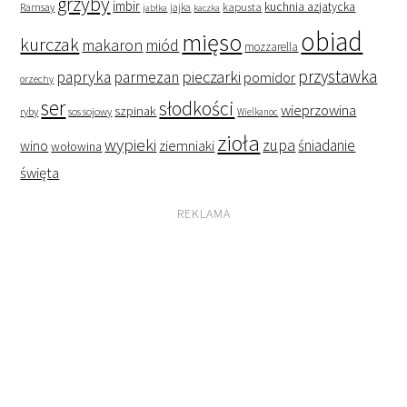
grzyby
imbir
kapusta
kuchnia azjatycka
Ramsay
jabłka
jajka
kaczka
obiad
mięso
kurczak
makaron
miód
mozzarella
przystawka
pieczarki
papryka
parmezan
pomidor
orzechy
ser
słodkości
wieprzowina
szpinak
ryby
sos sojowy
Wielkanoc
zioła
wypieki
zupa
śniadanie
wino
ziemniaki
wołowina
święta
REKLAMA