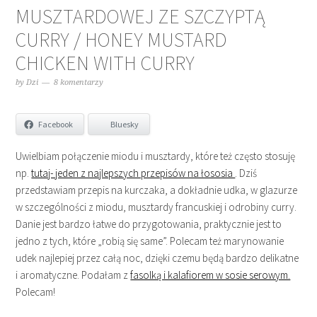
MUSZTARDOWEJ ZE SZCZYPTĄ
CURRY / HONEY MUSTARD
CHICKEN WITH CURRY
by
Dzi
8 komentarzy
Facebook
Bluesky
Uwielbiam połączenie miodu i musztardy, które też często stosuję
np.
tutaj- jeden z najlepszych przepisów na łososia
. Dziś
przedstawiam przepis na kurczaka, a dokładnie udka, w glazurze
w szczególności z miodu, musztardy francuskiej i odrobiny curry.
Danie jest bardzo łatwe do przygotowania, praktycznie jest to
jedno z tych, które „robią się same”. Polecam też marynowanie
udek najlepiej przez całą noc, dzięki czemu będą bardzo delikatne
i aromatyczne. Podałam z
fasolką i kalafiorem w sosie serowym.
Polecam!