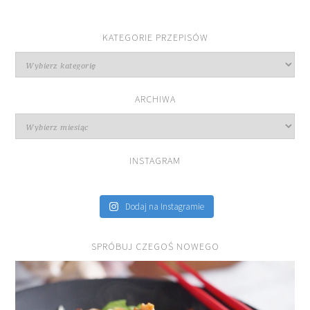
KATEGORIE PRZEPISÓW
Kategorie
przepisów
ARCHIWA
Archiwa
INSTAGRAM
Dodaj na Instagramie
SPRÓBUJ CZEGOŚ NOWEGO