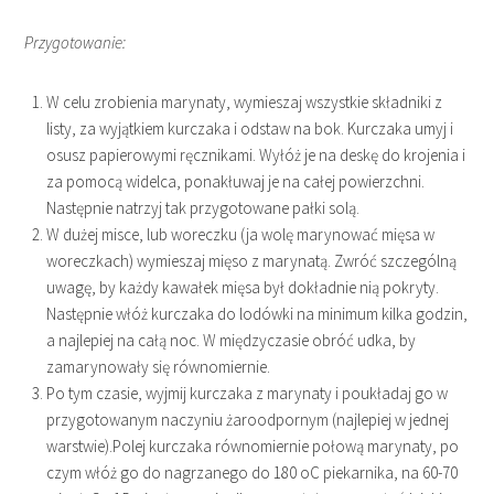
Przygotowanie:
W celu zrobienia marynaty, wymieszaj wszystkie składniki z
listy, za wyjątkiem kurczaka i odstaw na bok. Kurczaka umyj i
osusz papierowymi ręcznikami. Wyłóż je na deskę do krojenia i
za pomocą widelca, ponakłuwaj je na całej powierzchni.
Następnie natrzyj tak przygotowane pałki solą.
W dużej misce, lub woreczku (ja wolę marynować mięsa w
woreczkach) wymieszaj mięso z marynatą. Zwróć szczególną
uwagę, by każdy kawałek mięsa był dokładnie nią pokryty.
Następnie włóż kurczaka do lodówki na minimum kilka godzin,
a najlepiej na całą noc. W międzyczasie obróć udka, by
zamarynowały się równomiernie.
Po tym czasie, wyjmij kurczaka z marynaty i poukładaj go w
przygotowanym naczyniu żaroodpornym (najlepiej w jednej
warstwie).Polej kurczaka równomiernie połową marynaty, po
czym włóż go do nagrzanego do 180 oC piekarnika, na 60-70