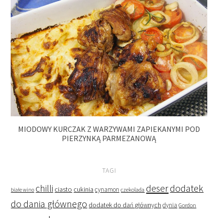
MIODOWY KURCZAK Z WARZYWAMI ZAPIEKANYMI POD
PIERZYNKĄ PARMEZANOWĄ
TAGI
deser
dodatek
chilli
ciasto
cukinia
cynamon
czekolada
białe wino
do dania głównego
dodatek do dań głównych
dynia
Gordon