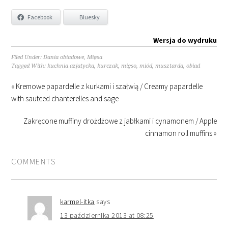
Facebook
Bluesky
Wersja do wydruku
Filed Under:
Dania obiadowe
,
Mięsa
Tagged With:
kuchnia azjatycka
,
kurczak
,
mięso
,
miód
,
musztarda
,
obiad
« Kremowe papardelle z kurkami i szałwią / Creamy papardelle
with sauteed chanterelles and sage
Zakręcone muffiny drożdżowe z jabłkami i cynamonem / Apple
cinnamon roll muffins »
COMMENTS
karmel-itka
says
13 października 2013 at 08:25