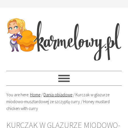
You are here:
Home
/
Dania obiadowe
/
Kurczak w glazurze
miodowo-musztardowej ze szczyptą curry / Honey mustard
chicken with curry
KURCZAK W GLAZURZE MIODOWO-