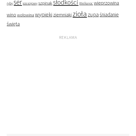
ser
słodkości
wieprzowina
szpinak
ryby
sos sojowy
Wielkanoc
zioła
wypieki
zupa
śniadanie
wino
ziemniaki
wołowina
święta
REKLAMA