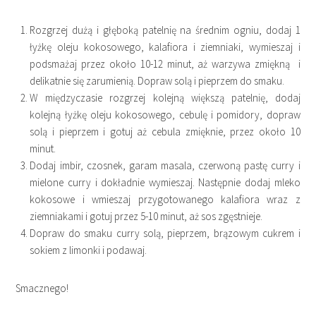
Rozgrzej dużą i głęboką patelnię na średnim ogniu, dodaj 1
łyżkę oleju kokosowego, kalafiora i ziemniaki, wymieszaj i
podsmażaj przez około 10-12 minut, aż warzywa zmiękną i
delikatnie się zarumienią. Dopraw solą i pieprzem do smaku.
W międzyczasie rozgrzej kolejną większą patelnię, dodaj
kolejną łyżkę oleju kokosowego, cebulę i pomidory, dopraw
solą i pieprzem i gotuj aż cebula zmięknie, przez około 10
minut.
Dodaj imbir, czosnek, garam masala, czerwoną pastę curry i
mielone curry i dokładnie wymieszaj. Następnie dodaj mleko
kokosowe i wmieszaj przygotowanego kalafiora wraz z
ziemniakami i gotuj przez 5-10 minut, aż sos zgęstnieje.
Dopraw do smaku curry solą, pieprzem, brązowym cukrem i
sokiem z limonki i podawaj.
Smacznego!