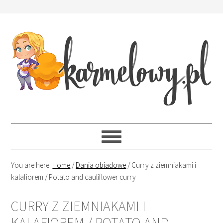
You are here:
Home
/
Dania obiadowe
/
Curry z ziemniakami i
kalafiorem / Potato and cauliflower curry
CURRY Z ZIEMNIAKAMI I
KALAFIOREM / POTATO AND