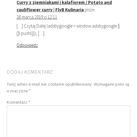
Curry z ziemniakami i kalafiorem / Potato and
cauliflower curry | FlyB Kulinaria
pisze:
28 marca 2019 o 12:11
[…] Czytaj Dalej (adsbygoogle = window.adsbygoogle ||
[]).push({}); […]
Odpowiedz
DODAJ KOMENTARZ
Twój adres e-mail nie zostanie opublikowany.
Wymagane pola są
oznaczone
*
Komentarz
*