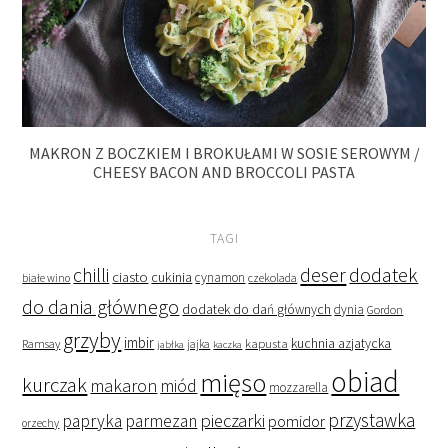
MAKRON Z BOCZKIEM I BROKUŁAMI W SOSIE SEROWYM /
CHEESY BACON AND BROCCOLI PASTA
TAGI
deser
dodatek
chilli
ciasto
cukinia
cynamon
czekolada
białe wino
do dania głównego
dodatek do dań głównych
dynia
Gordon
grzyby
imbir
kapusta
kuchnia azjatycka
Ramsay
jabłka
jajka
kaczka
obiad
mięso
kurczak
makaron
miód
mozzarella
przystawka
pieczarki
papryka
parmezan
pomidor
orzechy