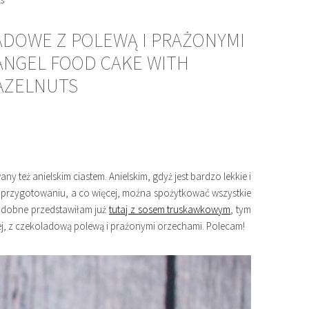
ADOWE Z POLEWĄ I PRAŻONYMI
ANGEL FOOD CAKE WITH
AZELNUTS
y też anielskim ciastem. Anielskim, gdyż jest bardzo lekkie i
e w przygotowaniu, a co więcej, można spożytkować wszystkie
Podobne przedstawiłam już
tutaj z sosem truskawkowym
, tym
ej, z czekoladową polewą i prażonymi orzechami. Polecam!