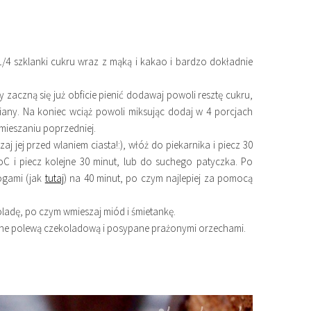
 1/4 szklanki cukru wraz z mąką i kakao i bardzo dokładnie
dy zaczną się już obficie pienić dodawaj powoli resztę cukru,
 piany. Na koniec wciąż powoli miksując dodaj w 4 porcjach
ieszaniu poprzedniej.
j jej przed wlaniem ciasta!:), włóż do piekarnika i piecz 30
oC i piecz kolejne 30 minut, lub do suchego patyczka. Po
ogami (jak
tutaj
) na 40 minut, po czym najlepiej za pomocą
ladę, po czym wmieszaj miód i śmietankę.
ane polewą czekoladową i posypane prażonymi orzechami.