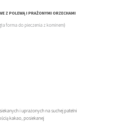
WE Z POLEWĄ I PRAŻONYMI ORZECHAMI
gła forma do pieczenia z kominem
)
siekanych i uprażonych na suchej patelni
ością kakao, posiekanej