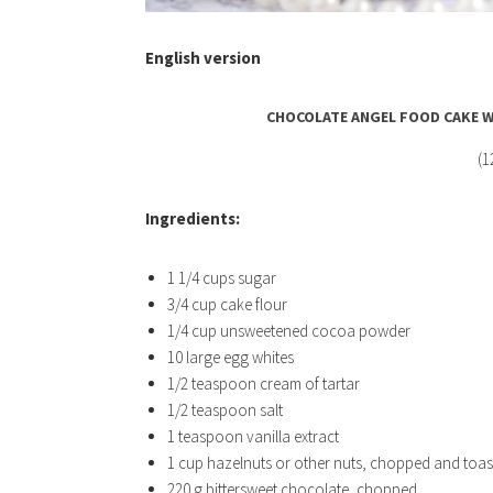
English version
CHOCOLATE ANGEL FOOD CAKE 
(1
Ingredients:
1 1/4 cups sugar
3/4 cup cake flour
1/4 cup unsweetened cocoa powder
10 large egg whites
1/2 teaspoon cream of tartar
1/2 teaspoon salt
1 teaspoon vanilla extract
1 cup hazelnuts or other nuts, chopped and toa
220 g bittersweet chocolate, chopped