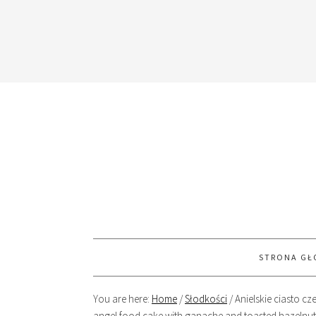
STRONA G
You are here:
Home
/
Słodkości
/
Anielskie ciasto c
angel food cake with ganache and toasted hazelnut