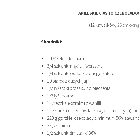
ANIELSKIE CIASTO CZEKOLADO
(12 kawałków,
26 cm okrą
Składniki:
1 1/4 szklanki cukru
3/4 szklanki mąki uniwersalnej
1/4 szklanki odtłuszczonego kakao
10 białek z dużych jaj
1/2 łyżeczki proszku do pieczenia
1/2 łyżeczki soli
1 łyżeczka ekstraktu z wanilii
1 szklanka orzechów laskowych (lub innych), po
220 g gorzkiej czekolady z minimum 50% zawart
2 łyżki miodu
1/2 szklanki śmietanki 36%