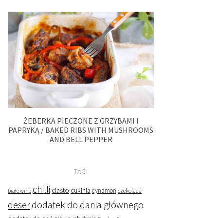
ŻEBERKA PIECZONE Z GRZYBAMI I
PAPRYKĄ / BAKED RIBS WITH MUSHROOMS
AND BELL PEPPER
TAGI
chilli
ciasto
cukinia
cynamon
czekolada
białe wino
deser
dodatek do dania głównego