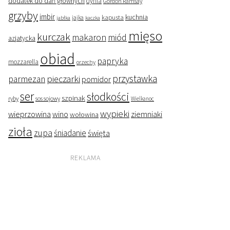
dodatek do dań głównych
dynia
Gordon Ramsay
grzyby
imbir
kapusta
kuchnia
jabłka
jajka
kaczka
mięso
kurczak
makaron
miód
azjatycka
obiad
papryka
mozzarella
orzechy
przystawka
pieczarki
parmezan
pomidor
ser
słodkości
szpinak
ryby
sos sojowy
Wielkanoc
wypieki
wieprzowina
wino
ziemniaki
wołowina
zioła
zupa
śniadanie
święta
REKLAMA