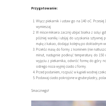
Przygotowanie:
Włącz piekarnik i ustaw go na 140 oC. Przesiej
wymieszaj.
W misce miksera zacznij ubijać białka z solą i g
później wanilię i ubijaj do uzyskania sztywnej
mąkę z kakao, dodając kolejną po dokładnym wm
Przełóż masę do formy z kominem (nie natłuszcza
minut, następnie podkręć temperaturę do 150 
wyjęciu z piekarnika, odwróć formę do góry n
ostrego noża wyjmij ciasto z formy.
Przed podaniem, rozpuść w kąpieli wodnej czeko
Podawaj ciasto pokrojone w grube plastry, pol
Smacznego!