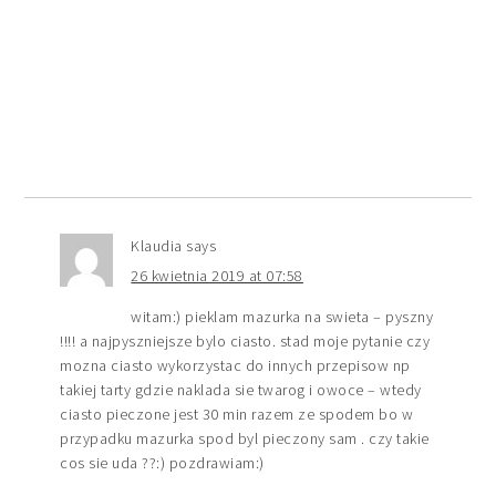
Klaudia
says
26 kwietnia 2019 at 07:58
witam:) pieklam mazurka na swieta – pyszny
!!!! a najpyszniejsze bylo ciasto. stad moje pytanie czy
mozna ciasto wykorzystac do innych przepisow np
takiej tarty gdzie naklada sie twarog i owoce – wtedy
ciasto pieczone jest 30 min razem ze spodem bo w
przypadku mazurka spod byl pieczony sam . czy takie
cos sie uda ??:) pozdrawiam:)