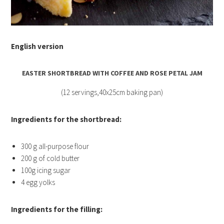
English version
EASTER SHORTBREAD WITH COFFEE AND ROSE PETAL JAM
(12 servings,40x25cm baking pan)
Ingredients for the shortbread:
300 g all-purpose flour
200 g of cold butter
100g icing sugar
4 egg yolks
Ingredients for the filling: