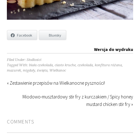
Facebook
Bluesky
Wersja do wydruku
Filed Under:
Słodkości
Tagged With:
biała czekolada
,
ciasto kruche
,
czekolada
,
konfitura różana
,
mazurek
,
migdały
,
święta
,
Wielkanoc
« Zestawienie przepisów na Wielkanocne pyszności!
Miodowo-musztardowy stir fry z kurczakiem / Spicy honey
mustard chicken stir fry »
COMMENTS