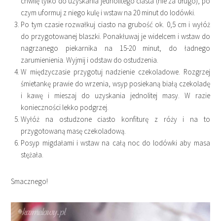
chwilę tylko do uzyskania jednolitego ciasta (nie za długo), po
czym uformuj z niego kulę i wstaw na 20 minut do lodówki.
Po tym czasie rozwałkuj ciasto na grubość ok. 0,5 cm i wyłóż
do przygotowanej blaszki. Ponakłuwaj je widelcem i wstaw do
nagrzanego piekarnika na 15-20 minut, do ładnego
zarumienienia. Wyjmij i odstaw do ostudzenia.
W międzyczasie przygotuj nadzienie czekoladowe. Rozgrzej
śmietankę prawie do wrzenia, wsyp posiekaną białą czekoladę
i kawę i mieszaj do uzyskania jednolitej masy. W razie
konieczności lekko podgrzej.
Wyłóż na ostudzone ciasto konfiturę z róży i na to
przygotowaną masę czekoladową.
Posyp migdałami i wstaw na całą noc do lodówki aby masa
stężała.
Smacznego!