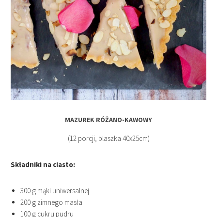
MAZUREK RÓŻANO-KAWOWY
(12 porcji, blaszka 40x25cm)
Składniki na ciasto:
300 g mąki uniwersalnej
200 g zimnego masła
100 g cukru pudru