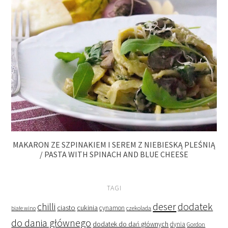
MAKARON ZE SZPINAKIEM I SEREM Z NIEBIESKĄ PLEŚNIĄ
/ PASTA WITH SPINACH AND BLUE CHEESE
TAGI
deser
dodatek
chilli
ciasto
cukinia
cynamon
czekolada
białe wino
do dania głównego
dodatek do dań głównych
dynia
Gordon