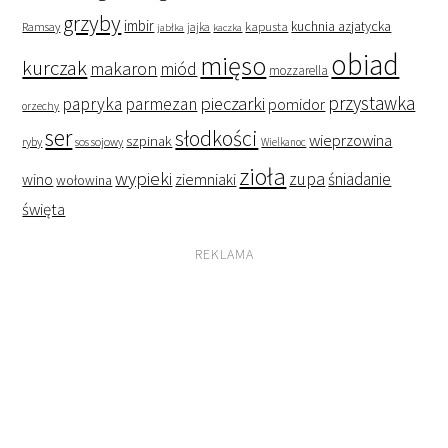
grzyby
imbir
kapusta
kuchnia azjatycka
Ramsay
jabłka
jajka
kaczka
obiad
mięso
kurczak
makaron
miód
mozzarella
przystawka
pieczarki
papryka
parmezan
pomidor
orzechy
ser
słodkości
wieprzowina
szpinak
ryby
sos sojowy
Wielkanoc
zioła
wypieki
zupa
śniadanie
wino
ziemniaki
wołowina
święta
REKLAMA