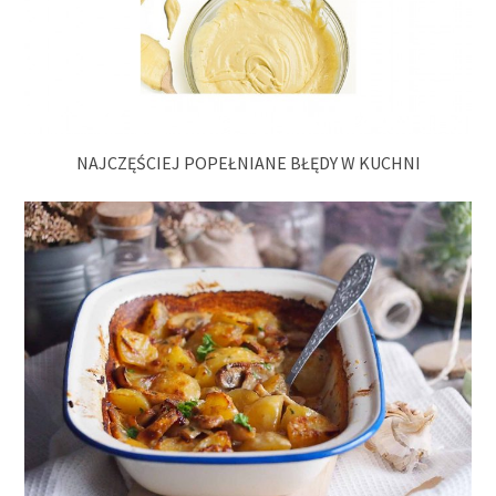
NAJCZĘŚCIEJ POPEŁNIANE BŁĘDY W KUCHNI