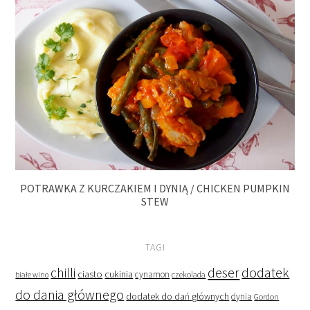
POTRAWKA Z KURCZAKIEM I DYNIĄ / CHICKEN PUMPKIN
STEW
TAGI
deser
dodatek
chilli
ciasto
cukinia
cynamon
czekolada
białe wino
do dania głównego
dodatek do dań głównych
dynia
Gordon