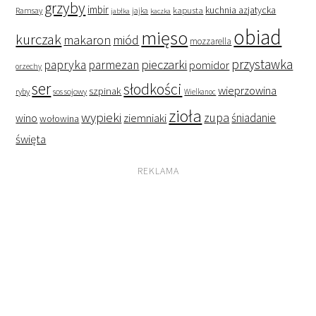
grzyby
imbir
kapusta
kuchnia azjatycka
Ramsay
jabłka
jajka
kaczka
obiad
mięso
kurczak
makaron
miód
mozzarella
przystawka
pieczarki
papryka
parmezan
pomidor
orzechy
ser
słodkości
wieprzowina
szpinak
ryby
sos sojowy
Wielkanoc
zioła
wypieki
zupa
śniadanie
wino
ziemniaki
wołowina
święta
REKLAMA