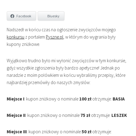
Facebook
Bluesky
Nadszedł w końcu czas na ogłoszenie zwycięzców mojego
konkursu
z portalem
Pyszne.pl
, w którym do wygrania były
kupony zniżkowe.
Wyjątkowo trudno było mi wyłonić zwycięzców w tym konkursie,
gdyż wszystkie zgłoszenia były bardzo apetyczne! Jednak po
naradzie z moim połówkiem w końcu wybraliśmy przepisy, które
najbardziej przemówiły do naszych zmysłów:
Miejsce I
: kupon zniżkowy o nominale
100 zł
otrzymuje:
BASIA
Miejsce II
: kupon zniżkowy o nominale
75 zł
otrzymuje:
LESZEK
Miejsce III
: kupon zniżkowy o nominale
50 zł
otrzymuje: