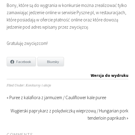
Bony, które są do wygrania w konkursie można zrealizować tylko
zamawiając jedzenie online w serwisie Pyszne.pl, w restauracjach,
które posiadają w ofercie płatność online oraz które dowożą
jedzenie pod adres wpisany przez zwycięzcę.
Gratuluję zwycięzcom!
Facebook
Bluesky
Wersja do wydruku
Filed Under:
Konkursy i akcje
« Puree z kalafiora z jarmużem / Cauliflower kale puree
Węgierski paprykarz z polędwiczką wieprzową / Hungarian pork
tenderloin paprikash »
COMMENTS