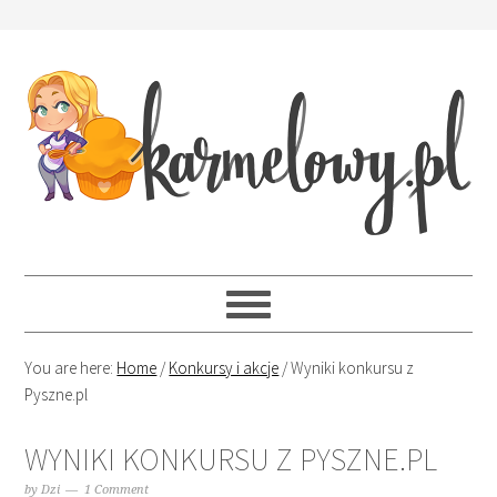
You are here:
Home
/
Konkursy i akcje
/
Wyniki konkursu z
Pyszne.pl
WYNIKI KONKURSU Z PYSZNE.PL
by
Dzi
1 Comment