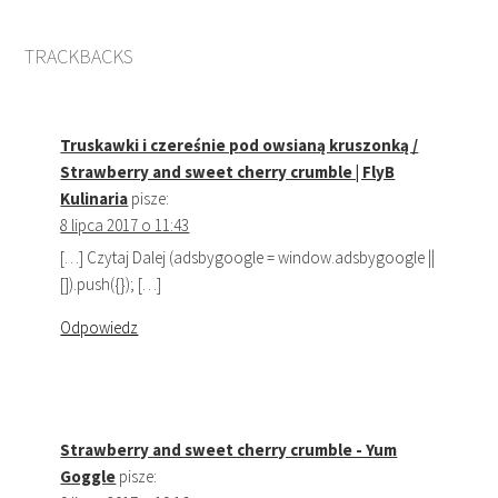
TRACKBACKS
Truskawki i czereśnie pod owsianą kruszonką /
Strawberry and sweet cherry crumble | FlyB
Kulinaria
pisze:
8 lipca 2017 o 11:43
[…] Czytaj Dalej (adsbygoogle = window.adsbygoogle ||
[]).push({}); […]
Odpowiedz
Strawberry and sweet cherry crumble - Yum
Goggle
pisze: