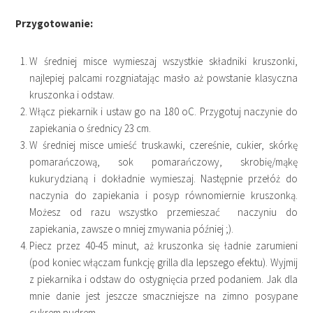
Przygotowanie:
W średniej misce wymieszaj wszystkie składniki kruszonki,
najlepiej palcami rozgniatając masło aż powstanie klasyczna
kruszonka i odstaw.
Włącz piekarnik i ustaw go na 180 oC. Przygotuj naczynie do
zapiekania o średnicy 23 cm.
W średniej misce umieść truskawki, czereśnie, cukier, skórkę
pomarańczową, sok pomarańczowy, skrobię/mąkę
kukurydzianą i dokładnie wymieszaj. Następnie przełóż do
naczynia do zapiekania i posyp równomiernie kruszonką.
Możesz od razu wszystko przemieszać naczyniu do
zapiekania, zawsze o mniej zmywania później ;).
Piecz przez 40-45 minut, aż kruszonka się ładnie zarumieni
(pod koniec włączam funkcję grilla dla lepszego efektu). Wyjmij
z piekarnika i odstaw do ostygnięcia przed podaniem. Jak dla
mnie danie jest jeszcze smaczniejsze na zimno posypane
cukrem pudrem.