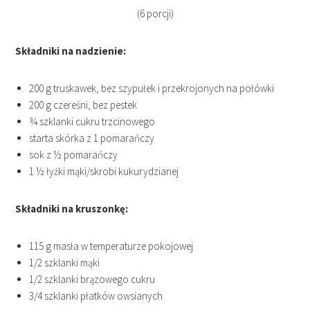
(6 porcji)
Składniki na nadzienie:
200 g truskawek, bez szypułek i przekrojonych na połówki
200 g czereśni, bez pestek
¾ szklanki cukru trzcinowego
starta skórka z 1 pomarańczy
sok z ½ pomarańczy
1 ½ łyżki mąki/skrobi kukurydzianej
Składniki na kruszonkę:
115 g masła w temperaturze pokojowej
1/2 szklanki mąki
1/2 szklanki brązowego cukru
3/4 szklanki płatków owsianych