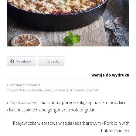
Facebook
Bluesky
Wersja do wydruku
Filed Under:
Słodkości
Tagged With:
czereśnie
,
deser
,
słodkości
,
truskawki
,
wypieki
« Zapiekanka ziemniaczana z gorgonzolą, szpinakiem i boczkiem
/ Bacon, spinach and gorgonzola potato gratin
Polędwiczka wieprzowa w sosie rabarbarowym / Pork loin with
rhubarb sauce »