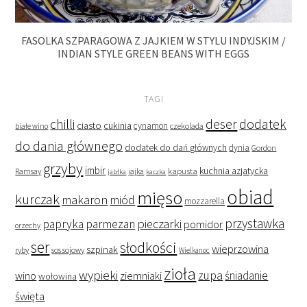
FASOLKA SZPARAGOWA Z JAJKIEM W STYLU INDYJSKIM /
INDIAN STYLE GREEN BEANS WITH EGGS
TAGI
deser
dodatek
chilli
ciasto
cukinia
cynamon
czekolada
białe wino
do dania głównego
dodatek do dań głównych
dynia
Gordon
grzyby
imbir
kapusta
kuchnia azjatycka
Ramsay
jabłka
jajka
kaczka
obiad
mięso
kurczak
makaron
miód
mozzarella
przystawka
pieczarki
papryka
parmezan
pomidor
orzechy
ser
słodkości
wieprzowina
szpinak
ryby
sos sojowy
Wielkanoc
zioła
wypieki
zupa
śniadanie
wino
ziemniaki
wołowina
święta