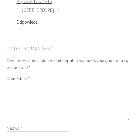
9 lipca 2017 o 19:16
[…] GET THE RECIPE […]
Odpowiedz
DODAJ KOMENTARZ
Twój adres e-mail nie zostanie opublikowany.
Wymagane pola są
oznaczone
*
Komentarz
*
Nazwa
*