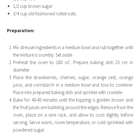
1/2 cup brown sugar
3/4 cup old-fashioned rolled oats
Preparation:
Mix streusel ingredients in a medium bowl and rub together until
the mixture is crumbly. Set aside.
Preheat the oven to 180 oC. Prepare baking dish 23 cm in
diameter.
Place the strawberries, cherries, sugar, orange zest, orange
juice, and cornstarch in a medium bowl and toss to combine.
Place into prepared baking dish and sprinkle with crumble.
Bake for 40-45 minutes until the topping is golden brown and
the fruit juices are bubbling around the edges. Remove from the
oven, place on a wire rack, and allow to cool slightly before
serving. Serve warm, room temperature, or cold sprinkled with
powdered sugar.