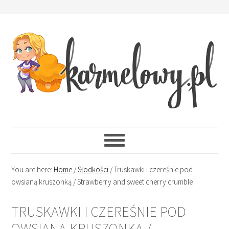
You are here:
Home
/
Słodkości
/
Truskawki i czereśnie pod
owsianą kruszonką / Strawberry and sweet cherry crumble
TRUSKAWKI I CZEREŚNIE POD
OWSIANĄ KRUSZONKĄ /