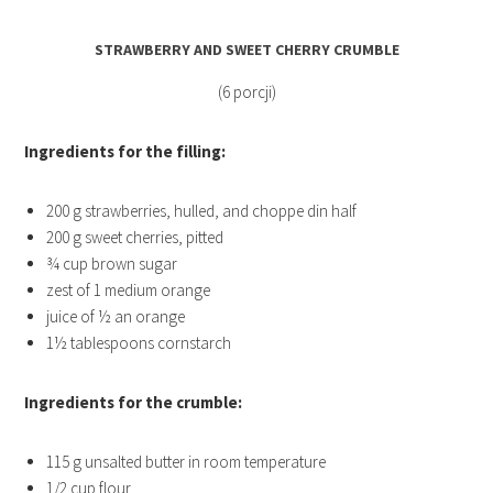
STRAWBERRY AND SWEET CHERRY CRUMBLE
(6 porcji)
Ingredients for the filling:
200 g strawberries, hulled, and choppe din half
200 g sweet cherries, pitted
¾ cup brown sugar
zest of 1 medium orange
juice of ½ an orange
1½ tablespoons cornstarch
Ingredients for the crumble:
115 g unsalted butter in room temperature
1/2 cup flour