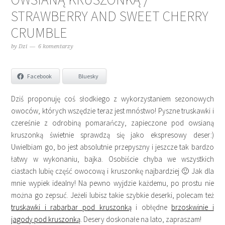
STRAWBERRY AND SWEET CHERRY
CRUMBLE
by
Dzi
6 komentarzy
Facebook
Bluesky
Dziś proponuję coś słodkiego z wykorzystaniem sezonowych
owoców, których wszędzie teraz jest mnóstwo! Pyszne truskawki i
czereśnie z odrobiną pomarańczy, zapieczone pod owsianą
kruszonką świetnie sprawdzą się jako ekspresowy deser:)
Uwielbiam go, bo jest absolutnie przepyszny i jeszcze tak bardzo
łatwy w wykonaniu, bajka. Osobiście chyba we wszystkich
ciastach lubię część owocową i kruszonkę najbardziej 🙂 Jak dla
mnie wypiek idealny! Na pewno wyjdzie każdemu, po prostu nie
można go zepsuć. Jeżeli lubisz takie szybkie deserki, polecam też
truskawki i rabarbar pod kruszonką
i obłędne
brzoskwinie i
jagody pod kruszonką
. Desery doskonałe na lato, zapraszam!