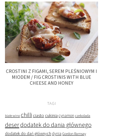
CROSTINI Z FIGAMI, SEREM PLEŚNIOWYM I
MIODEM / FIG CROSTINIS WITH BLUE
CHEESE AND HONEY
TAGI
chilli
ciasto
cukinia
cynamon
czekolada
białe wino
deser
dodatek do dania głównego
dodatek do dań głównych
dynia
Gordon Ramsay