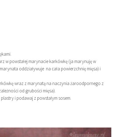
ękami.
urz w powstałej marynacie karkówkę (ja marynuję w
marynata oddziaływuje na cała powierzchnię mięsa) i
 karkówkę wraz z marynatą na naczynia żaroodpornego z
zależności od grubości mięsa).
w plastry i podawaj z powstałym sosem.