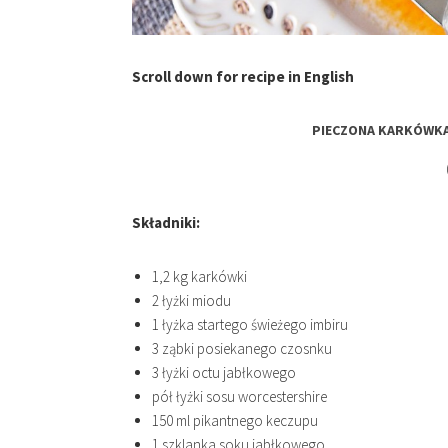
Scroll down for recipe in English
PIECZONA KARKÓWKA 
Składniki:
1,2 kg karkówki
2 łyżki miodu
1 łyżka startego świeżego imbiru
3 ząbki posiekanego czosnku
3 łyżki octu jabłkowego
pół łyżki sosu worcestershire
150 ml pikantnego keczupu
1 szklanka soku jabłkowego