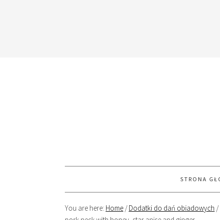
STRONA G
You are here:
Home
/
Dodatki do dań obiadowych
/
pork neck with honey, star anise and ginger