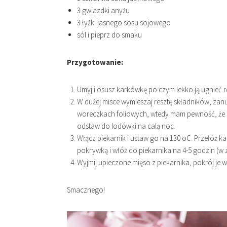
3 gwiazdki anyżu
3 łyżki jasnego sosu sojowego
sól i pieprz do smaku
Przygotowanie:
Umyj i osusz karkówkę po czym lekko ją ugnieć r
W dużej misce wymieszaj resztę składników, zan
woreczkach foliowych, wtedy mam pewność, że 
odstaw do lodówki na calą noc.
Włącz piekarnik i ustaw go na 130 oC. Przełóż
pokrywką i włóż do piekarnika na 4-5 godzin (w 
Wyjmij upieczone mięso z piekarnika, pokrój je 
Smacznego!