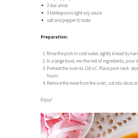
3 star anise
3 tablespoons light soy sauce
salt and pepper to taste
Preparation:
Rinse the pork in cold water, lightly knead by han
In a large bowl, mix the rest of ingredients, pour 
Preheat the oven to 130 oC. Place pork neck alon
hours.
Remove the meat from the oven, cut into slices a
Enjoy!