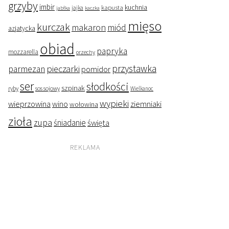
grzyby
imbir
kapusta
kuchnia
jabłka
jajka
kaczka
mięso
kurczak
makaron
miód
azjatycka
obiad
papryka
mozzarella
orzechy
przystawka
pieczarki
parmezan
pomidor
ser
słodkości
szpinak
ryby
sos sojowy
Wielkanoc
wypieki
wieprzowina
wino
ziemniaki
wołowina
zioła
zupa
śniadanie
święta
REKLAMA