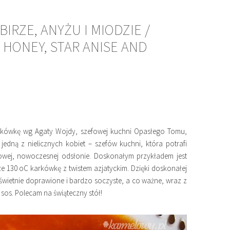
IRZE, ANYŻU I MIODZIE /
HONEY, STAR ANISE AND
rkówkę wg Agaty Wojdy, szefowej kuchni Opasłego Tomu,
 jedną z nielicznych kobiet – szefów kuchni, która potrafi
nowej, nowoczesnej odsłonie. Doskonałym przykładem jest
ze 130 oC karkówkę z twistem azjatyckim. Dzięki doskonałej
 świetnie doprawione i bardzo soczyste, a co ważne, wraz z
os. Polecam na świąteczny stół!