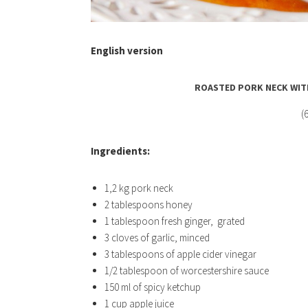
English version
ROASTED PORK NECK WITH
(
Ingredients:
1,2 kg pork neck
2 tablespoons honey
1 tablespoon fresh ginger, grated
3 cloves of garlic, minced
3 tablespoons of apple cider vinegar
1/2 tablespoon of worcestershire sauce
150 ml of spicy ketchup
1 cup apple juice