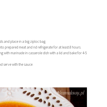
ds and place in a big ziploc bag.
into prepared meat and nd refrigerate for at least 8 hours.
g with marinade in casserole dish with a lid and bake for 4-5
nd serve with the sauce.