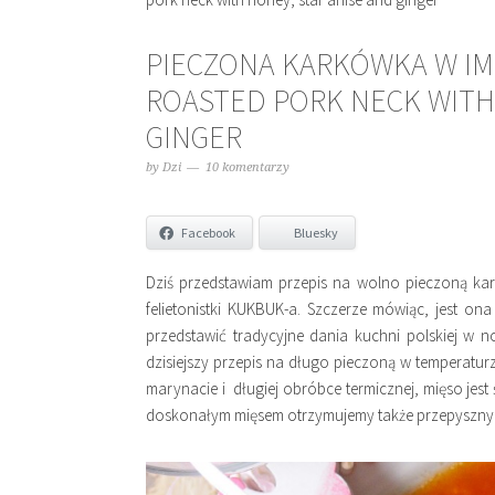
PIECZONA KARKÓWKA W IMB
ROASTED PORK NECK WITH 
GINGER
by
Dzi
10 komentarzy
Facebook
Bluesky
Dziś przedstawiam przepis na wolno pieczoną ka
felietonistki KUKBUK-a. Szczerze mówiąc, jest ona
przedstawić tradycyjne dania kuchni polskiej w 
dzisiejszy przepis na długo pieczoną w temperatur
marynacie i długiej obróbce termicznej, mięso jest
doskonałym mięsem otrzymujemy także przepyszny s