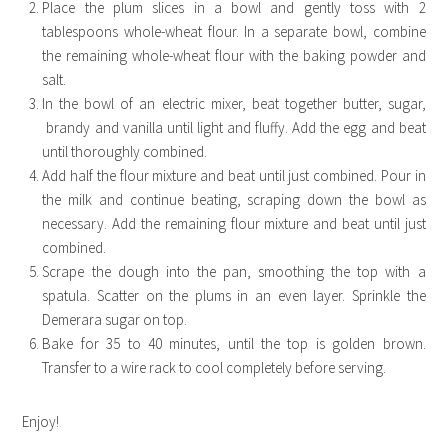
Place the plum slices in a bowl and gently toss with 2
tablespoons whole-wheat flour. In a separate bowl, combine
the remaining whole-wheat flour with the baking powder and
salt.
In the bowl of an electric mixer, beat together butter, sugar,
brandy and vanilla until light and fluffy. Add the egg and beat
until thoroughly combined.
Add half the flour mixture and beat until just combined. Pour in
the milk and continue beating, scraping down the bowl as
necessary. Add the remaining flour mixture and beat until just
combined.
Scrape the dough into the pan, smoothing the top with a
spatula. Scatter on the plums in an even layer. Sprinkle the
Demerara sugar on top.
Bake for 35 to 40 minutes, until the top is golden brown.
Transfer to a wire rack to cool completely before serving.
Enjoy!