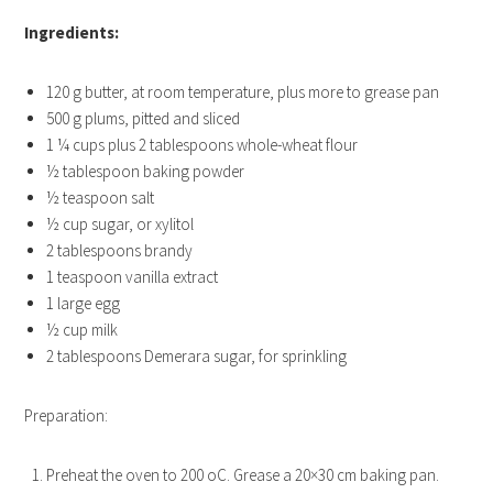
Ingredients:
120 g butter, at room temperature, plus more to grease pan
500 g plums, pitted and sliced
1 ¼
cups plus 2 tablespoons whole-wheat flour
½
tablespoon baking powder
½
teaspoon salt
½
cup sugar, or xylitol
2
tablespoons brandy
1
teaspoon vanilla extract
1
large egg
½
cup milk
2
tablespoons Demerara sugar, for sprinkling
Preparation:
Preheat the oven to 200 oC. Grease a 20×30 cm baking pan.