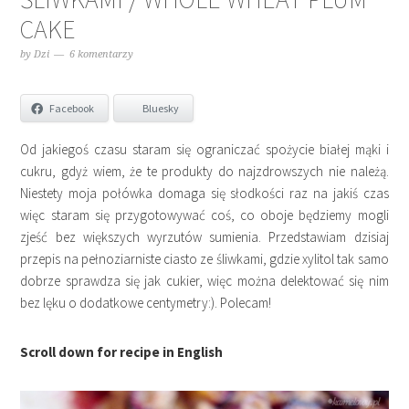
CAKE
by
Dzi
6 komentarzy
Facebook
Bluesky
Od jakiegoś czasu staram się ograniczać spożycie białej mąki i
cukru, gdyż wiem, że te produkty do najzdrowszych nie należą.
Niestety moja połówka domaga się słodkości raz na jakiś czas
więc staram się przygotowywać coś, co oboje będziemy mogli
zjeść bez większych wyrzutów sumienia. Przedstawiam dzisiaj
przepis na pełnoziarniste ciasto ze śliwkami, gdzie xylitol tak samo
dobrze sprawdza się jak cukier, więc można delektować się nim
bez lęku o dodatkowe centymetry:). Polecam!
Scroll down for recipe in English