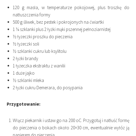
120 g masła, w temperaturze pokojowej, plus troszkę do
natłuszczenia formy
500 g śliwek, bez pestek i pokrojonych na ćwiartki
1 ¼ szklanki plus 2 łyżki mąki pszennej pełnoziarnistej
½ łyżeczki proszku do pieczenia
½ łyżeczki soli
½ szklanki cukru lub ksylitolu
2 łyżki brandy
1 łyżeczka ekstraktu z wanilii
1 duże jajko
½ szklanki mleka
2 łyżki cukru Demerara, do posypania
Przygotowanie:
Włącz piekarnik i ustaw go na 200 oC. Przygotuj i natłuść formę
do pieczenia o bokach około 20×30 cm, ewentualnie wyłóż ją
papierem do pieczenia.