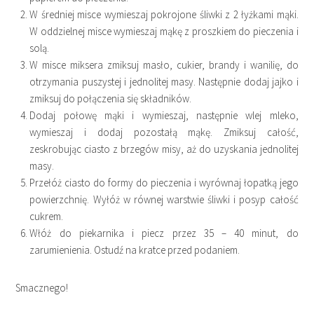
W średniej misce wymieszaj pokrojone śliwki z 2 łyżkami mąki.
W oddzielnej misce wymieszaj mąkę z proszkiem do pieczenia i
solą.
W misce miksera zmiksuj masło, cukier, brandy i wanilię, do
otrzymania puszystej i jednolitej masy. Następnie dodaj jajko i
zmiksuj do połączenia się składników.
Dodaj połowę mąki i wymieszaj, następnie wlej mleko,
wymieszaj i dodaj pozostałą mąkę. Zmiksuj całość,
zeskrobując ciasto z brzegów misy, aż do uzyskania jednolitej
masy.
Przełóż ciasto do formy do pieczenia i wyrównaj łopatką jego
powierzchnię. Wyłóż w równej warstwie śliwki i posyp całość
cukrem.
Włóż do piekarnika i piecz przez 35 – 40 minut, do
zarumienienia. Ostudź na kratce przed podaniem.
Smacznego!