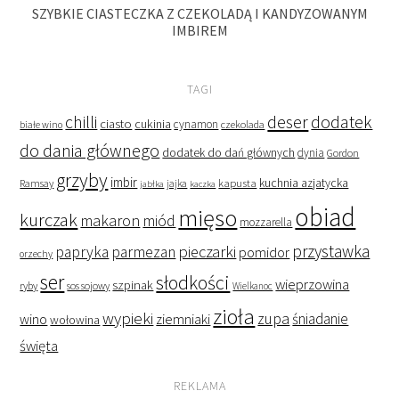
SZYBKIE CIASTECZKA Z CZEKOLADĄ I KANDYZOWANYM
IMBIREM
TAGI
deser
dodatek
chilli
ciasto
cukinia
cynamon
czekolada
białe wino
do dania głównego
dodatek do dań głównych
dynia
Gordon
grzyby
imbir
kapusta
kuchnia azjatycka
Ramsay
jabłka
jajka
kaczka
obiad
mięso
kurczak
makaron
miód
mozzarella
przystawka
pieczarki
papryka
parmezan
pomidor
orzechy
ser
słodkości
wieprzowina
szpinak
ryby
sos sojowy
Wielkanoc
zioła
wypieki
zupa
śniadanie
wino
ziemniaki
wołowina
święta
REKLAMA