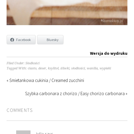
Facebook
Bluesky
Wersja do wydruku
Filed Under:
Słodkości
Tagged With:
ciasto
,
deser
,
ksylitol
,
śliwki
,
słodkości
,
wanilia
,
wypieki
« Śmietankowa cukinia / Creamed zucchini
Szybka carbonara z chorizo / Easy chorizo carbonara »
COMMENTS
Julia
says