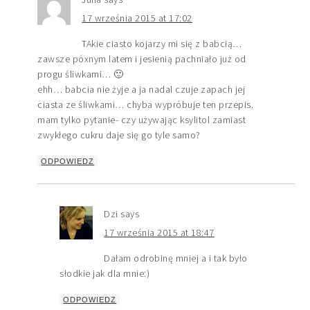
17 września 2015 at 17:02
TAkie ciasto kojarzy mi się z babcią…
zawsze póxnym latem i jesienią pachniało już od
progu śliwkami… 🙂
ehh… babcia nie żyje a ja nadal czuje zapach jej
ciasta ze śliwkami… chyba wypróbuje ten przepis.
mam tylko pytanie- czy używając ksylitol zamiast
zwykłego cukru daje się go tyle samo?
ODPOWIEDZ
Dzi
says
17 września 2015 at 18:47
Dałam odrobinę mniej a i tak było
słodkie jak dla mnie:)
ODPOWIEDZ