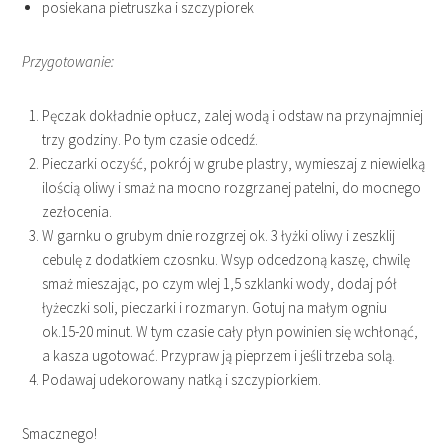
posiekana pietruszka i szczypiorek
Przygotowanie:
Pęczak dokładnie opłucz, zalej wodą i odstaw na przynajmniej
trzy godziny. Po tym czasie odcedź.
Pieczarki oczyść, pokrój w grube plastry, wymieszaj z niewielką
ilością oliwy i smaż na mocno rozgrzanej patelni, do mocnego
zezłocenia.
W garnku o grubym dnie rozgrzej ok. 3 łyżki oliwy i zeszklij
cebulę z dodatkiem czosnku. Wsyp odcedzoną kaszę, chwilę
smaż mieszając, po czym wlej 1,5 szklanki wody, dodaj pół
łyżeczki soli, pieczarki i rozmaryn. Gotuj na małym ogniu
ok.15-20 minut. W tym czasie cały płyn powinien się wchłonąć,
a kasza ugotować. Przypraw ją pieprzem i jeśli trzeba solą.
Podawaj udekorowany natką i szczypiorkiem.
Smacznego!