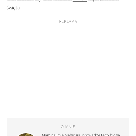
święta
REKLAMA
O MNIE
Mam na imię Małgosia, prowadzę tego bloga