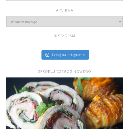
przepisów
ARCHIWA
Archiwa
INSTAGRAM
Dodaj na Instagramie
SPRÓBUJ CZEGOŚ NOWEGO