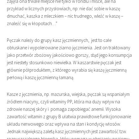
zajęła ona trwałe miejsce nie tylko w rondlu i misce, ale na
przykład w licznych przysłowiach, np: nie dać sobie w kaszę
dmuchać, kaszka z mleczkiem – nic trudnego, wleźć w kaszę –
znaleźć się w kłopotach…”
Pęczak należy do grupy kasz jęczmiennych, jest to całe
obłuskane i wypolerowane ziarno jęczmienia. Jest on traktowany
jako przetwór zbożowy jakościowo gorszy, stąd jego konsumpcja
jest niestety stosunkowo niewielka. W kaszarstwie pęczak jest
głównie półproduktem, z którego wyrabia się kaszę jęczmienną
perłową i kaszę jęczmienną łamaną.
Kasze z jęczmienia, np. mazurska, wiejska, pęczak są wspaniałym
źródłem niacyny, czyli witaminy PP, która ma duży wpływ na
zdrowie naszej skóry i pomaga zapobiegać anemii. Wysoka
zawartość witamin z grupy B ułatwia prawidłowe funkcjonowanie
układu nerwowego oraz wpływa na stan i kondycję włosów.
Jednak największą zaletą kasz jęczmiennych jest zawartość tzw.
rozpuszczalnego błonnika, który pomaga w obniżaniu poziomu