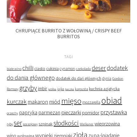
CHRUPIĄCE BURRITO Z WOŁOWINĄ / CRISPY BEEF
BURRITOS
TAGI
deser
dodatek
chilli
ciasto
cukinia
cynamon
czekolada
białe wino
do dania głównego
dodatek do dań głównych
dynia
Gordon
grzyby
imbir
kapusta
kuchnia azjatycka
Ramsay
jabłka
jajka
kaczka
obiad
mięso
kurczak
makaron
miód
mozzarella
przystawka
pieczarki
papryka
parmezan
pomidor
orzechy
ser
słodkości
wieprzowina
szpinak
ryby
sos sojowy
Wielkanoc
zioła
wypieki
zupa
śniadanie
wino
ziemniaki
wołowina