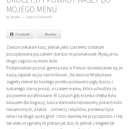
MOJEGO MENU
by
barjed
Leave a Comment
Facebook
Bluesky
Zawsze unikałam kasz, jednak jakiś czas temu zostałam
poczęstowana pęczakiem i bardzo mi posmakował. Myślę,że na
długo zagości na moim stole.
Postanowiłam poznać genezę kasz w Polsce i dowiedziałam się,że
kaszą zajadali się już nasi królowie. „Na dworze Władysława
Jagiełły niemal do każdego posiłku podawano jagły (kaszę z
łuskanego ziarna prosa), a czasem mannę, która uchodziła za
pożywienie wyrafinowane. W czasach gdy kromka chleba była
luksusem dla bogaczy, kasza stanowiła niezawodny pokarm ludzi
niezamożnych, a także… żołnierzy i więźniów, ponieważ była
tania i na długo syciła głód. I choć dawniej nie przyrządzano z niej
tak wielu oryginalnych potraw jak dziś, to jednak z biegiem lat