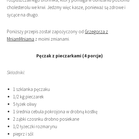
cholesterolu we krwi. Jedzmy więc kasze, ponieważ są zdrowe i
sycące na długo.
Poniższy przepis został zapożyczony od
Grzegorza z
MniamMniama
z moimi zmianami.
Pęczak z pieczarkami (4 porcje)
Składniki:
1 szklanka pęczaku
1/2 kg pieczarek
5 łyżek oliwy
1 średnia cebula pokrojona w drobną kostkę
2 ząbki czosnku drobno posiekane
1/2 łyżeczki rozmarynu
pieprz i sól