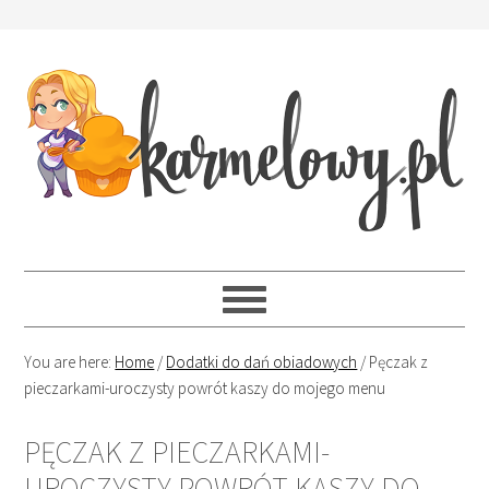
You are here:
Home
/
Dodatki do dań obiadowych
/
Pęczak z
pieczarkami-uroczysty powrót kaszy do mojego menu
PĘCZAK Z PIECZARKAMI-
UROCZYSTY POWRÓT KASZY DO