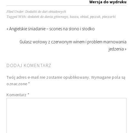
Wersja do wydruku
Filed Under:
Dodatki do dań obiadowych
Tagged With:
dodatek do dania głównego
,
kasza
,
obiad
,
pęczak
,
pieczarki
« Angielskie śniadanie – scones na słono i słodko
Gulasz wołowy z czerwonym winem i problem marnowania
jedzenia »
DODAJ KOMENTARZ
Twój adres e-mail nie zostanie opublikowany.
Wymagane pola są
oznaczone
*
Komentarz
*