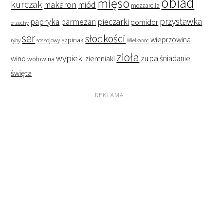
obiad
mięso
kurczak
makaron
miód
mozzarella
przystawka
pieczarki
papryka
parmezan
pomidor
orzechy
ser
słodkości
wieprzowina
szpinak
ryby
sos sojowy
Wielkanoc
zioła
wypieki
zupa
śniadanie
wino
ziemniaki
wołowina
święta
REKLAMA