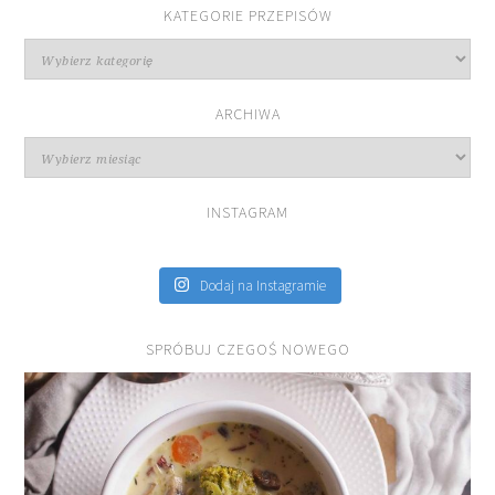
KATEGORIE PRZEPISÓW
Kategorie
przepisów
ARCHIWA
Archiwa
INSTAGRAM
Dodaj na Instagramie
SPRÓBUJ CZEGOŚ NOWEGO