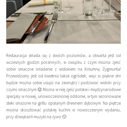
Restauracja składa się z dwóch poziomów, a otwarta jest od
wczesnych godzin porannych, w związku z czym można zjeść
sobie smaczne śniadanie z widokiem na Kolumnę Zygmunta!
Przewidziany jest od kwietnia także ogródek, więc w piękne dni
będzie można sobie usiąść na zewnątrz i podziwiać widoki przy
czymś smacznym 😉 Można w niej zjeść polskie i międzynarodowe
specjały w nowej, unowocześnionej odsłonie, w tym sezonowane
steki smażone na grillu opalanym drewnem dębowym. Na piętrze
można skosztować polskiej kuchni w nowoczesnym wydaniu,
przy dźwiękach muzyki na żywo 🙂