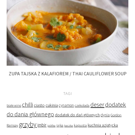
ZUPA TAJSKA Z KALAFIOREM / THAI CAULIFLOWER SOUP
TAGI
deser
dodatek
chilli
ciasto
cukinia
cynamon
czekolada
białe wino
do dania głównego
dodatek do dań głównych
dynia
Gordon
grzyby
imbir
kapusta
kuchnia azjatycka
Ramsay
jabłka
jajka
kaczka