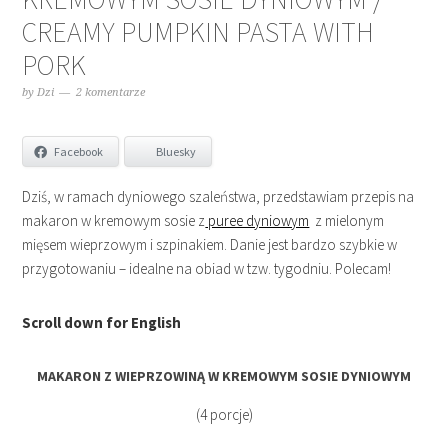
CREAMY PUMPKIN PASTA WITH
PORK
by
Dzi
2 komentarze
Facebook
Bluesky
Dziś, w ramach dyniowego szaleństwa, przedstawiam przepis na
makaron w kremowym sosie z
puree dyniowym
z mielonym
mięsem wieprzowym i szpinakiem. Danie jest bardzo szybkie w
przygotowaniu – idealne na obiad w tzw. tygodniu. Polecam!
Scroll down for English
MAKARON Z WIEPRZOWINĄ W KREMOWYM SOSIE DYNIOWYM
(4 porcje)