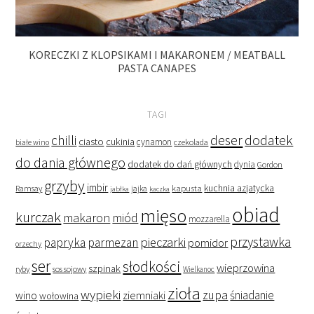
KORECZKI Z KLOPSIKAMI I MAKARONEM / MEATBALL
PASTA CANAPES
TAGI
deser
dodatek
chilli
ciasto
cukinia
cynamon
czekolada
białe wino
do dania głównego
dodatek do dań głównych
dynia
Gordon
grzyby
imbir
kapusta
kuchnia azjatycka
Ramsay
jabłka
jajka
kaczka
obiad
mięso
kurczak
makaron
miód
mozzarella
przystawka
pieczarki
papryka
parmezan
pomidor
orzechy
ser
słodkości
wieprzowina
szpinak
ryby
sos sojowy
Wielkanoc
zioła
wypieki
zupa
śniadanie
wino
ziemniaki
wołowina