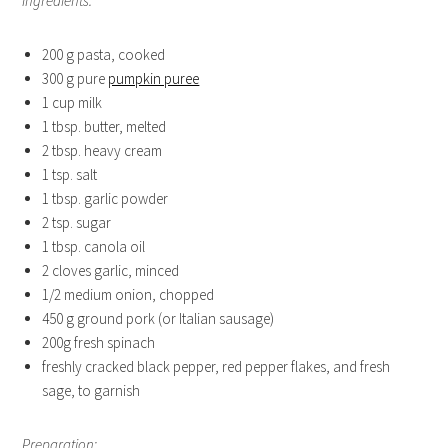
Ingredients:
200 g pasta, cooked
300 g pure
pumpkin puree
1 cup milk
1 tbsp. butter, melted
2 tbsp. heavy cream
1 tsp. salt
1 tbsp. garlic powder
2 tsp. sugar
1 tbsp. canola oil
2 cloves garlic, minced
1/2 medium onion, chopped
450 g ground pork (or Italian sausage)
200g fresh spinach
freshly cracked black pepper, red pepper flakes, and fresh
sage, to garnish
Preparation: