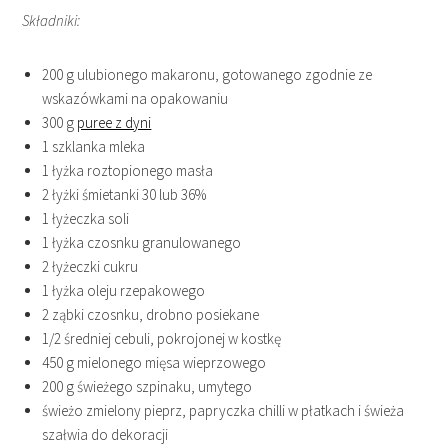
Składniki:
200 g ulubionego makaronu, gotowanego zgodnie ze
wskazówkami na opakowaniu
300 g
puree z dyni
1 szklanka mleka
1 łyżka roztopionego masła
2 łyżki śmietanki 30 lub 36%
1 łyżeczka soli
1 łyżka czosnku granulowanego
2 łyżeczki cukru
1 łyżka oleju rzepakowego
2 ząbki czosnku, drobno posiekane
1/2 średniej cebuli, pokrojonej w kostkę
450 g mielonego mięsa wieprzowego
200 g świeżego szpinaku, umytego
świeżo zmielony pieprz, papryczka chilli w płatkach i świeża
szałwia do dekoracji