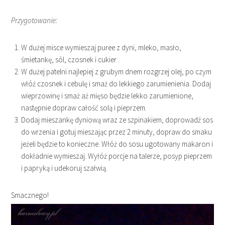
Przygotowanie:
W dużej misce wymieszaj puree z dyni, mleko, masło,
śmietankę, sól, czosnek i cukier .
W dużej patelni najlepiej z grubym dnem rozgrzej olej, po czym
włóż czosnek i cebulę i smaż do lekkiego zarumienienia. Dodaj
wieprzowinę i smaż aż mięso będzie lekko zarumienione,
następnie dopraw całość solą i pieprzem.
Dodaj mieszankę dyniową wraz ze szpinakiem, doprowadź sos
do wrzenia i gotuj mieszając przez 2 minuty, dopraw do smaku
jeżeli będzie to konieczne. Włóż do sosu ugotowany makaron i
dokładnie wymieszaj. Wyłóż porcje na talerze, posyp pieprzem
i papryką i udekoruj szałwią.
Smacznego!