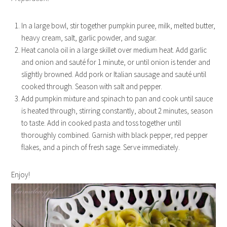
In a large bowl, stir together pumpkin puree, milk, melted butter,
heavy cream, salt, garlic powder, and sugar.
Heat canola oil in a large skillet over medium heat. Add garlic
and onion and sauté for 1 minute, or until onion is tender and
slightly browned. Add pork or Italian sausage and sauté until
cooked through. Season with salt and pepper.
Add pumpkin mixture and spinach to pan and cook until sauce
is heated through, stirring constantly, about 2 minutes, season
to taste. Add in cooked pasta and toss together until
thoroughly combined. Garnish with black pepper, red pepper
flakes, and a pinch of fresh sage. Serve immediately.
Enjoy!