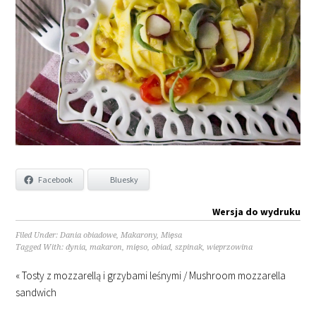
Facebook
Bluesky
Wersja do wydruku
Filed Under:
Dania obiadowe
,
Makarony
,
Mięsa
Tagged With:
dynia
,
makaron
,
mięso
,
obiad
,
szpinak
,
wieprzowina
« Tosty z mozzarellą i grzybami leśnymi / Mushroom mozzarella
sandwich