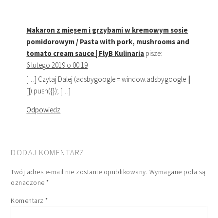
Makaron z mięsem i grzybami w kremowym sosie
pomidorowym / Pasta with pork, mushrooms and
tomato cream sauce | FlyB Kulinaria
pisze:
6 lutego 2019 o 00:19
[…] Czytaj Dalej (adsbygoogle = window.adsbygoogle ||
[]).push({}); […]
Odpowiedz
DODAJ KOMENTARZ
Twój adres e-mail nie zostanie opublikowany.
Wymagane pola są
oznaczone
*
Komentarz
*