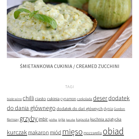
ŚMIETANKOWA CUKINIA / CREAMED ZUCCHINI
TAGI
deser
dodatek
chilli
ciasto
cukinia
cynamon
czekolada
białe wino
do dania głównego
dodatek do dań głównych
dynia
Gordon
grzyby
imbir
kapusta
kuchnia azjatycka
Ramsay
jabłka
jajka
kaczka
obiad
mięso
kurczak
makaron
miód
mozzarella