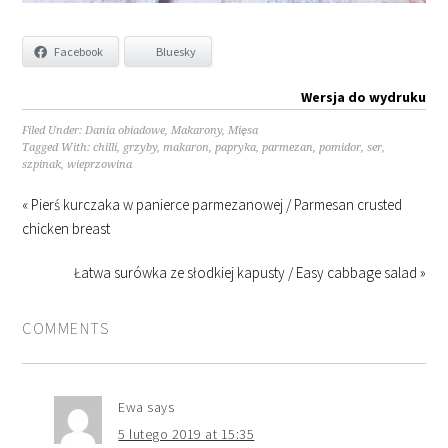
Facebook
Bluesky
Wersja do wydruku
Filed Under:
Dania obiadowe
,
Makarony
,
Mięsa
Tagged With:
chilli
,
grzyby
,
makaron
,
papryka
,
parmezan
,
pomidor
,
ser
,
szpinak
,
wieprzowina
« Pierś kurczaka w panierce parmezanowej / Parmesan crusted
chicken breast
Łatwa surówka ze słodkiej kapusty / Easy cabbage salad »
COMMENTS
Ewa
says
5 lutego 2019 at 15:35