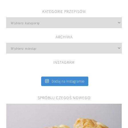
KATEGORIE PRZEPISÓW
Kategorie
przepisów
ARCHIWA
Archiwa
INSTAGRAM
Dodaj na Instagramie
SPRÓBUJ CZEGOŚ NOWEGO