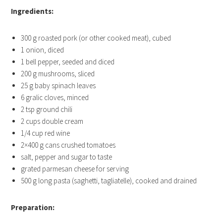
Ingredients:
300 g roasted pork (or other cooked meat), cubed
1 onion, diced
1 bell pepper, seeded and diced
200 g mushrooms, sliced
25 g baby spinach leaves
6 gralic cloves, minced
2 tsp ground chili
2 cups double cream
1/4 cup red wine
2×400 g cans crushed tomatoes
salt, pepper and sugar to taste
grated parmesan cheese for serving
500 g long pasta (saghetti, tagliatelle), cooked and drained
Preparation: