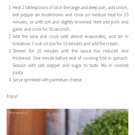
Heat 2 tablespoons of oil in the large and deep pan, add onion,
bell pepper an mushrooms and cook on medium heat for 15
minutes, or until soft and slightly browned. Next add pork and
garlic and cook for 30 seconds.
Add the wine and cook until almost evaporates, and stir in
tomatoes. Cook on low for 15 minutes and add the cream.
Simmer for 10 minutes until the sauce has reduced and
thickened. One minute before end of cooking fold in spinach.
Season with salt, pepper and sugar to taste. Mix in cooked
pasta.
Serve sprinkled with parmesan cheese.
Enjoy!