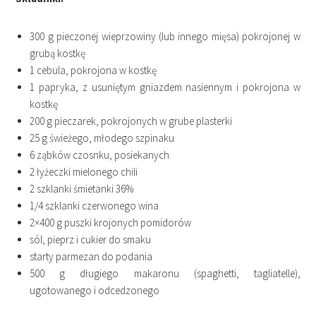
300 g pieczonej wieprzowiny (lub innego mięsa) pokrojonej w
grubą kostkę
1 cebula, pokrojona w kostkę
1 papryka, z usuniętym gniazdem nasiennym i pokrojona w
kostkę
200 g pieczarek, pokrojonych w grube plasterki
25 g świeżego, młodego szpinaku
6 ząbków czosnku, posiekanych
2 łyżeczki mielonego chili
2 szklanki śmietanki 36%
1/4 szklanki czerwonego wina
2×400 g puszki krojonych pomidorów
sól, pieprz i cukier do smaku
starty parmezan do podania
500 g długiego makaronu (spaghetti, tagliatelle),
ugotowanego i odcedzonego