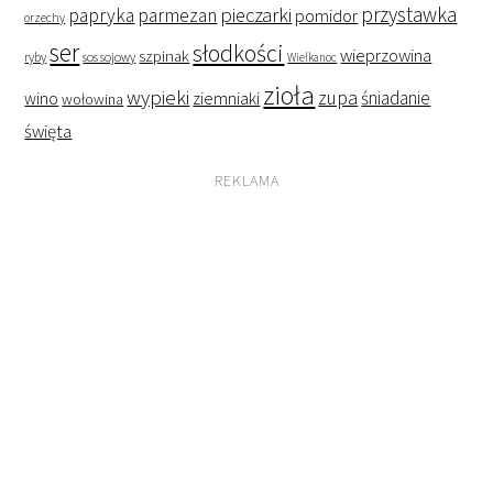
przystawka
pieczarki
papryka
parmezan
pomidor
orzechy
ser
słodkości
wieprzowina
szpinak
ryby
sos sojowy
Wielkanoc
zioła
wypieki
zupa
śniadanie
wino
ziemniaki
wołowina
święta
REKLAMA