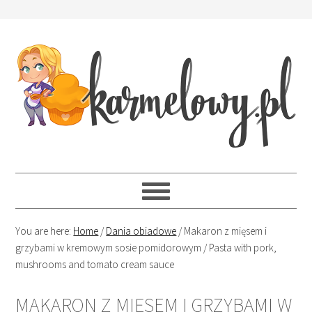
You are here:
Home
/
Dania obiadowe
/
Makaron z mięsem i
grzybami w kremowym sosie pomidorowym / Pasta with pork,
mushrooms and tomato cream sauce
MAKARON Z MIĘSEM I GRZYBAMI W