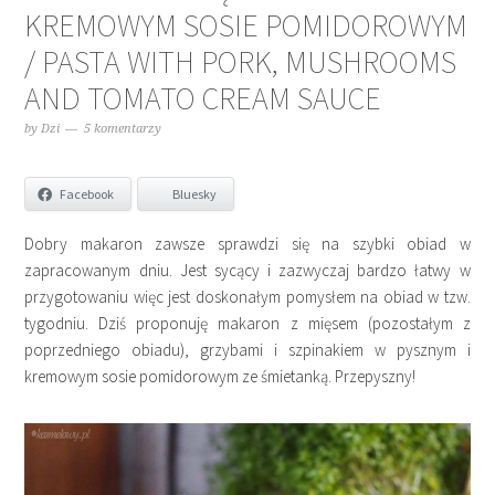
KREMOWYM SOSIE POMIDOROWYM
/ PASTA WITH PORK, MUSHROOMS
AND TOMATO CREAM SAUCE
by
Dzi
5 komentarzy
Facebook
Bluesky
Dobry makaron zawsze sprawdzi się na szybki obiad w
zapracowanym dniu. Jest sycący i zazwyczaj bardzo łatwy w
przygotowaniu więc jest doskonałym pomysłem na obiad w tzw.
tygodniu. Dziś proponuję makaron z mięsem (pozostałym z
poprzedniego obiadu), grzybami i szpinakiem w pysznym i
kremowym sosie pomidorowym ze śmietanką. Przepyszny!