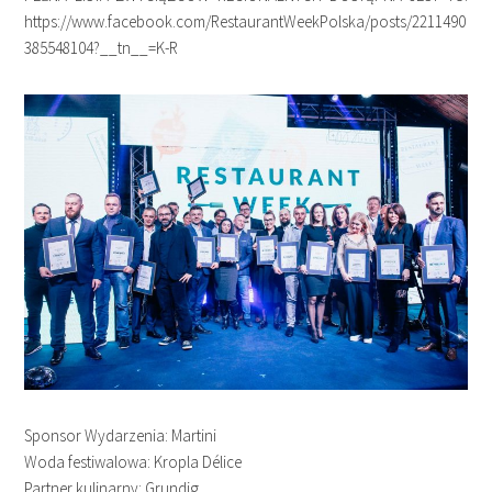
https://www.facebook.com/RestaurantWeekPolska/posts/2211490
385548104?__tn__=K-R
Sponsor Wydarzenia: Martini
Woda festiwalowa: Kropla Délice
Partner kulinarny: Grundig