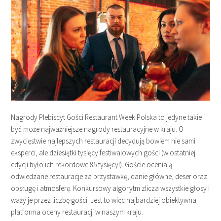
Nagrody Plebiscyt Gości Restaurant Week Polska to jedyne takie i
być może najważniejsze nagrody restauracyjne w kraju. O
zwycięstwie najlepszych restauracji decydują bowiem nie sami
eksperci, ale dziesiątki tysięcy festiwalowych gości (w ostatniej
edycji było ich rekordowe 85 tysięcy!). Goście oceniają
odwiedzane restauracje za przystawkę, danie główne, deser oraz
obsługę i atmosferę. Konkursowy algorytm zlicza wszystkie głosy i
waży je przez liczbę gości. Jest to więc najbardziej obiektywna
platforma oceny restauracji w naszym kraju.