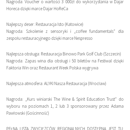
Nagroda: Voucher o wartości 3 000zł do wykorzystania w Dajar
Horeca dzięki marce Dajar HoReCa
Najlepszy deser: Restauracja Isto (Katowice)
Nagroda: Szkolenie z sensoryki i „coffee fundamentals” dla
zespołu restauracyjnego dzięki marce Nespresso
Najlepsza obsługa: Restauracja Binowo Park Golf Club (Szczecin)
Nagroda: Zapas wina dla obsługi i 50 biletów na Festiwal dzięki
Faktoria Win oraz Restaurant Week Polska wygrywa
Najlepsza atmosfera: ALYKI Nasza Restauracja (Wrocław)
Nagroda: „Kurs winiarski The Wine & Spirit Education Trust” do
wyboru na poziomach 1, 2 lub 3 sponsorowany przez Adama
Pawłowski (Gościnność)
PEŁNA LISTA ZWYCIĘZCÓW REGIONALNYCH DOSTĘPNA JEST TU: