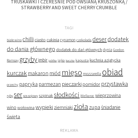
TRUSKAWKI I CZEREŚNIE POD OWSIANĄ KRUSZONKĄ /
STRAWBERRY AND SWEET CHERRY CRUMBLE
TAGI
deser
dodatek
chilli
ciasto
cukinia
cynamon
czekolada
białe wino
do dania głównego
dodatek do dań głównych
dynia
Gordon
grzyby
imbir
kapusta
kuchnia azjatycka
Ramsay
jabłka
jajka
kaczka
obiad
mięso
kurczak
makaron
miód
mozzarella
przystawka
pieczarki
papryka
parmezan
pomidor
orzechy
ser
słodkości
wieprzowina
szpinak
ryby
sos sojowy
Wielkanoc
zioła
wypieki
zupa
śniadanie
wino
ziemniaki
wołowina
święta
REKLAMA