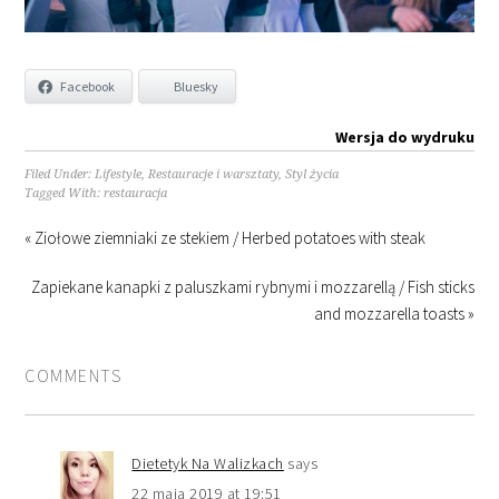
Facebook
Bluesky
Wersja do wydruku
Filed Under:
Lifestyle
,
Restauracje i warsztaty
,
Styl życia
Tagged With:
restauracja
« Ziołowe ziemniaki ze stekiem / Herbed potatoes with steak
Zapiekane kanapki z paluszkami rybnymi i mozzarellą / Fish sticks
and mozzarella toasts »
COMMENTS
Dietetyk Na Walizkach
says
22 maja 2019 at 19:51