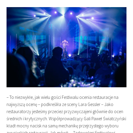
– To niezwykłe, jak wielu gości Festiwalu ocenia restauracje na
najwyższą ocenę – podkreśliła ze sceny Lara Gessler – Jako
restauratorzy jesteśmy przecież przyzwyczajeni głównie do ocen
średnich i krytycznych. Współprowadzący Gali Paweł Światczyński
kładł mocny nacisk na samą mechanikę przejrzystego wyboru
zwycięskich restauracji. Jak mówił: – Zadowoleni festiwalowi