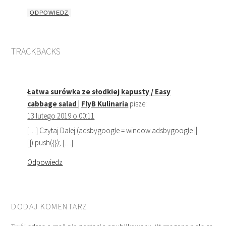
ODPOWIEDZ
TRACKBACKS
Łatwa surówka ze słodkiej kapusty / Easy
cabbage salad | FlyB Kulinaria
pisze:
13 lutego 2019 o 00:11
[…] Czytaj Dalej (adsbygoogle = window.adsbygoogle ||
[]).push({}); […]
Odpowiedz
DODAJ KOMENTARZ