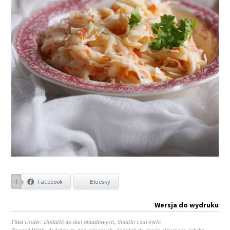
4
Facebook
Bluesky
Wersja do wydruku
Filed Under:
Dodatki do dań obiadowych
,
Sałatki i surówki