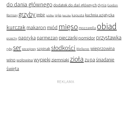
do dania głównego
dodatek do dań głównych
dynia
Gordon
grzyby
imbir
kapusta
kuchnia azjatycka
Ramsay
jabłka
jajka
kaczka
obiad
mięso
kurczak
makaron
miód
mozzarella
przystawka
pieczarki
papryka
parmezan
pomidor
orzechy
ser
słodkości
wieprzowina
szpinak
ryby
sos sojowy
Wielkanoc
zioła
wypieki
zupa
śniadanie
wino
ziemniaki
wołowina
święta
REKLAMA