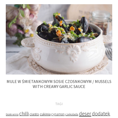
MULE W ŚMIETANKOWYM SOSIE CZOSNKOWYM / MUSSELS
WITH CREAMY GARLIC SAUCE
TAGI
deser
dodatek
chilli
ciasto
cukinia
cynamon
czekolada
białe wino