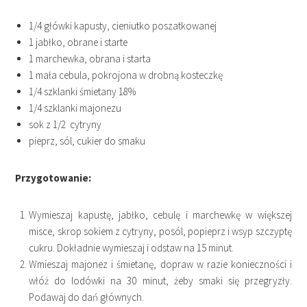
1/4 główki kapusty, cieniutko poszatkowanej
1 jabłko, obrane i starte
1 marchewka, obrana i starta
1 mała cebula, pokrojona w drobną kosteczkę
1/4 szklanki śmietany 18%
1/4 szklanki majonezu
sok z 1/2 cytryny
pieprz, sól, cukier do smaku
Przygotowanie:
Wymieszaj kapustę, jabłko, cebulę i marchewkę w większej
misce, skrop sokiem z cytryny, posól, popieprz i wsyp szczyptę
cukru. Dokładnie wymieszaj i odstaw na 15 minut.
Wmieszaj majonez i śmietanę, dopraw w razie konieczności i
włóż do lodówki na 30 minut, żeby smaki się przegryzły.
Podawaj do dań głównych.