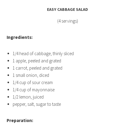
EASY CABBAGE SALAD
(4 servings)
Ingredients:
1/4 head of cabbage, thinly sliced
1 apple, peeled and grated
1 carrot, peeled and grated
1 small onion, diced
1/4 cup of sour cream
1/4 cup of mayonnaise
1/2 lemon, juiced
pepper, salt, sugar to taste
Preparation: