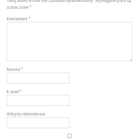
Twój adres e-mail nie zostanie opublikowany.
Wymagane pola są
oznaczone
*
Komentarz
*
Nazwa
*
E-mail
*
Witryna internetowa