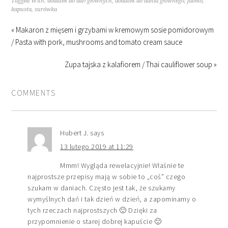
Tagged With:
dodatek do dań głównych
,
dodatek do dania głównego
,
jabłko
,
kapusta
,
surówka
« Makaron z mięsem i grzybami w kremowym sosie pomidorowym
/ Pasta with pork, mushrooms and tomato cream sauce
Zupa tajska z kalafiorem / Thai cauliflower soup »
COMMENTS
Hubert J.
says
13 lutego 2019 at 11:29
Mmm! Wygląda rewelacyjnie! Właśnie te
najprostsze przepisy mają w sobie to „coś” czego
szukam w daniach. Często jest tak, że szukamy
wymyślnych dań i tak dzień w dzień, a zapominamy o
tych rzeczach najprostszych 🙂 Dzięki za
przypomnienie o starej dobrej kapuście 🙂