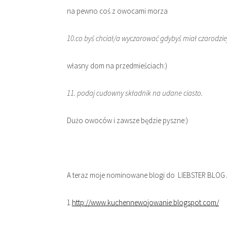
na pewno coś z owocami morza
10.co byś chciał/a wyczarować gdybyś miał czarodzi
własny dom na przedmieściach:)
11. podaj cudowny składnik na udane ciasto.
Dużo owoców i zawsze będzie pyszne:)
A teraz moje nominowane blogi do LIEBSTER BLOG
1.
http://www.kuchennewojowanie.blogspot.com/