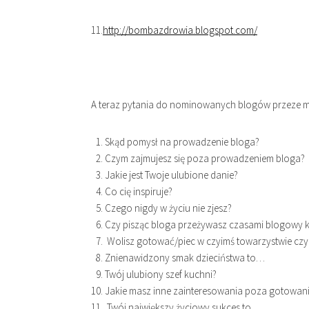
11.
http://bombazdrowia.blogspot.com/
A teraz pytania do nominowanych blogów przeze m
Skąd pomysł na prowadzenie bloga?
Czym zajmujesz się poza prowadzeniem bloga?
Jakie jest Twoje ulubione danie?
Co cię inspiruje?
Czego nigdy w życiu nie zjesz?
Czy pisząc bloga przeżywasz czasami blogowy 
Wolisz gotować/piec w czyimś towarzystwie cz
Znienawidzony smak dzieciństwa to…
Twój ulubiony szef kuchni?
Jakie masz inne zainteresowania poza gotowan
Twój największy życiowy sukces to…