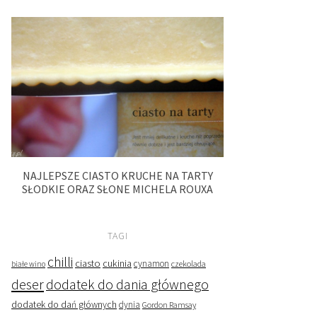
NAJLEPSZE CIASTO KRUCHE NA TARTY
SŁODKIE ORAZ SŁONE MICHELA ROUXA
TAGI
chilli
ciasto
cukinia
cynamon
czekolada
białe wino
deser
dodatek do dania głównego
dodatek do dań głównych
dynia
Gordon Ramsay