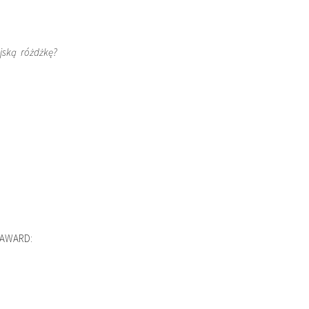
ejską różdżkę?
 AWARD: