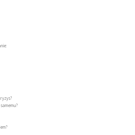
nie:
kryzys?
y samemu?
iem?