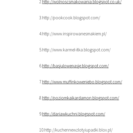
2.
http://wolnoscsmakowania.blogspot.co.uk/
3.http://pookcook.blogspot.com/
4.http://www.inspirowanesmakiem.pl/
5.http://www.karmel-itka.blogspot.com/
6.
http://basjulowepasje.blogspot.com/
7.
http://www.muffinkoweniebo.blogspot.com/
8.
http://poziomkaikardamon.blogspot.com/
9.
http://dariawkuchni.blogspot.com/
10.http://kuchennewzlotyiupadki.blox.pl/