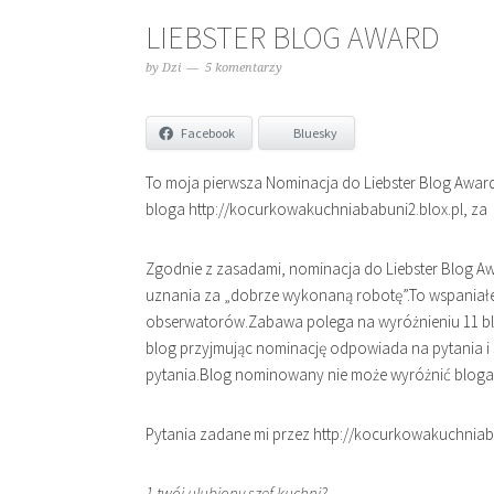
LIEBSTER BLOG AWARD
by
Dzi
5 komentarzy
Facebook
Bluesky
To moja pierwsza Nominacja do Liebster Blog Award
bloga http://kocurkowakuchniababuni2.blox.pl, za 
Zgodnie z zasadami, nominacja do Liebster Blog A
uznania za „dobrze wykonaną robotę”.To wspaniałe
obserwatorów.Zabawa polega na wyróżnieniu 11 bl
blog przyjmując nominację odpowiada na pytania i 
pytania.Blog nominowany nie może wyróżnić bloga 
Pytania zadane mi przez http://kocurkowakuchniaba
1.twój ulubiony szef kuchni?