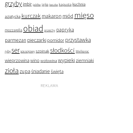
grzyby
imbir
kapusta
kuchnia
jabłka
jajka
kaczka
mięso
kurczak
makaron
miód
azjatycka
obiad
papryka
mozzarella
orzechy
przystawka
pieczarki
parmezan
pomidor
ser
słodkości
szpinak
ryby
sos sojowy
Wielkanoc
wypieki
wieprzowina
wino
ziemniaki
wołowina
zioła
zupa
śniadanie
święta
REKLAMA