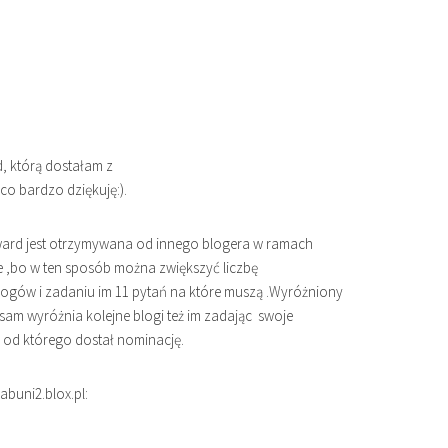
, którą dostałam z
co bardzo dziękuję:).
ward jest otrzymywana od innego blogera w ramach
 ,bo w ten sposób można zwiększyć liczbę
ogów i zadaniu im 11 pytań na które muszą .Wyróżniony
sam wyróżnia kolejne blogi też im zadając swoje
od którego dostał nominację.
buni2.blox.pl: