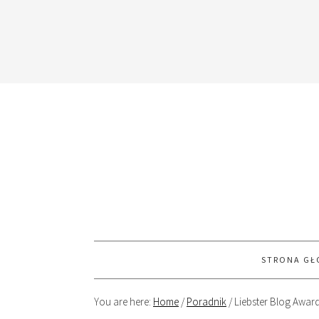
STRONA G
You are here:
Home
/
Poradnik
/
Liebster Blog Awar