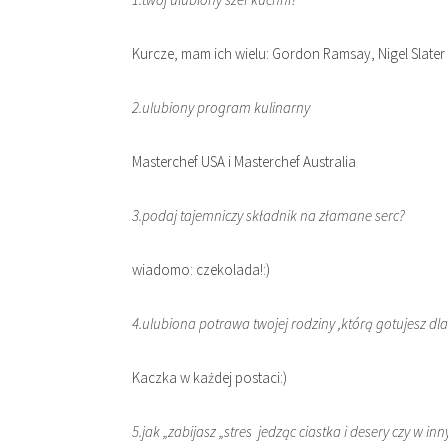
Kurcze, mam ich wielu: Gordon Ramsay, Nigel Slater 
2.ulubiony program kulinarny
Masterchef USA i Masterchef Australia
3.podaj tajemniczy składnik na złamane serc?
wiadomo: czekolada!:)
4.ulubiona potrawa twojej rodziny ,którą gotujesz dla
Kaczka w każdej postaci:)
5.jak „zabijasz „stres jedząc ciastka i desery czy w i