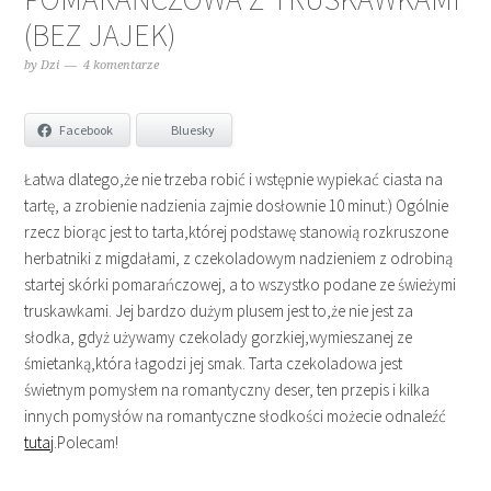
(BEZ JAJEK)
by
Dzi
4 komentarze
Facebook
Bluesky
Łatwa dlatego,że nie trzeba robić i wstępnie wypiekać ciasta na
tartę, a zrobienie nadzienia zajmie dosłownie 10 minut:) Ogólnie
rzecz biorąc jest to tarta,której podstawę stanowią rozkruszone
herbatniki z migdałami, z czekoladowym nadzieniem z odrobiną
startej skórki pomarańczowej, a to wszystko podane ze świeżymi
truskawkami. Jej bardzo dużym plusem jest to,że nie jest za
słodka, gdyż używamy czekolady gorzkiej,wymieszanej ze
śmietanką,która łagodzi jej smak. Tarta czekoladowa jest
świetnym pomysłem na romantyczny deser, ten przepis i kilka
innych pomysłów na romantyczne słodkości możecie odnaleźć
tutaj
.Polecam!