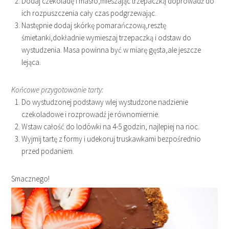
Dodaj czekoladę i masło,mieszając trzepaczką doprowadź do
ich rozpuszczenia cały czas podgrzewając.
Następnie dodaj skórkę pomarańczową,resztę
śmietanki,dokładnie wymieszaj trzepaczką i odstaw do
wystudzenia. Masa powinna być w miarę gęsta,ale jeszcze
lejąca.
Końcowe przygotowanie tarty:
Do wystudzonej podstawy wlej wystudzone nadzienie
czekoladowe i rozprowadź je równomiernie.
Wstaw całość do lodówki na 4-5 godzin, najlepiej na noc.
Wyjmij tartę z formy i udekoruj truskawkami bezpośrednio
przed podaniem.
Smacznego!