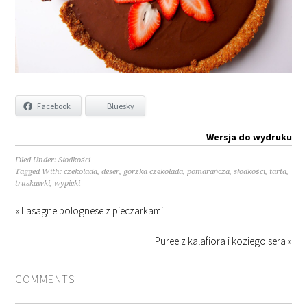
Facebook
Bluesky
Wersja do wydruku
Filed Under:
Słodkości
Tagged With:
czekolada
,
deser
,
gorzka czekolada
,
pomarańcza
,
słodkości
,
tarta
,
truskawki
,
wypieki
« Lasagne bolognese z pieczarkami
Puree z kalafiora i koziego sera »
COMMENTS