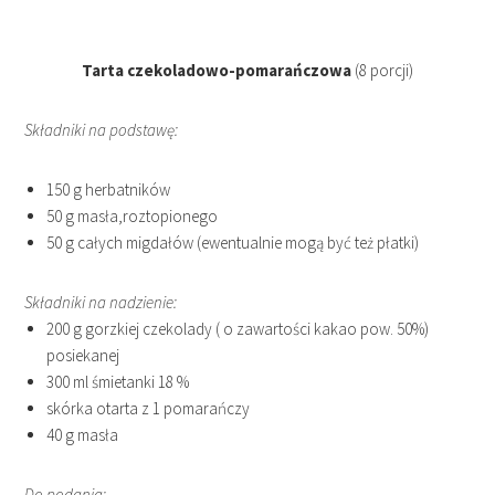
Tarta czekoladowo-pomarańczowa
(8 porcji)
Składniki na podstawę:
150 g herbatników
50 g masła,roztopionego
50 g całych migdałów (ewentualnie mogą być też płatki)
Składniki na nadzienie:
200 g gorzkiej czekolady ( o zawartości kakao pow. 50%)
posiekanej
300 ml śmietanki 18 %
skórka otarta z 1 pomarańczy
40 g masła
Do podania: