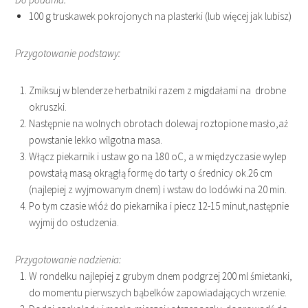
100 g truskawek pokrojonych na plasterki (lub więcej jak lubisz)
Przygotowanie podstawy:
Zmiksuj w blenderze herbatniki razem z migdałami na drobne
okruszki.
Następnie na wolnych obrotach dolewaj roztopione masło,aż
powstanie lekko wilgotna masa.
Włącz piekarnik i ustaw go na 180 oC, a w międzyczasie wylep
powstałą masą okrągłą formę do tarty o średnicy ok.26 cm
(najlepiej z wyjmowanym dnem) i wstaw do lodówki na 20 min.
Po tym czasie włóż do piekarnika i piecz 12-15 minut,następnie
wyjmij do ostudzenia.
Przygotowanie nadzienia:
W rondelku najlepiej z grubym dnem podgrzej 200 ml śmietanki,
do momentu pierwszych bąbelków zapowiadających wrzenie.