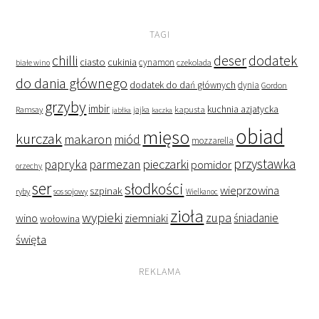
TAGI
deser
dodatek
chilli
ciasto
cukinia
cynamon
czekolada
białe wino
do dania głównego
dodatek do dań głównych
dynia
Gordon
grzyby
imbir
kapusta
kuchnia azjatycka
Ramsay
jabłka
jajka
kaczka
obiad
mięso
kurczak
makaron
miód
mozzarella
przystawka
pieczarki
papryka
parmezan
pomidor
orzechy
ser
słodkości
wieprzowina
szpinak
ryby
sos sojowy
Wielkanoc
zioła
wypieki
zupa
śniadanie
wino
ziemniaki
wołowina
święta
REKLAMA