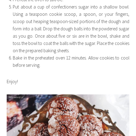
Put about a cup of confectioners sugar into a shallow bowl.
Using a teaspoon cookie scoop, a spoon, or your fingers,
scoop out heaping teaspoon-sized portions of the dough and
form into a ball. Drop the dough balls into the powdered sugar
as you go.
Once about five or six are in the bowl, shake and
toss the bowl to coat the balls with the sugar. Place the cookies
on the prepared baking sheets.
Bake in the preheated oven 12 minutes. Allow cookies to cool
before serving.
Enjoy!