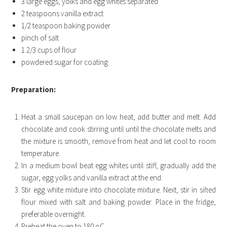
3 large eggs, yolks and egg whites separated
2 teaspoons vanilla extract
1/2 teaspoon baking powder
pinch of salt
1 2/3 cups of flour
powdered sugar for coating
Preparation:
Heat a small saucepan on low heat, add butter and melt. Add
chocolate and cook stirring until until the chocolate melts and
the mixture is smooth, remove from heat and let cool to room
temperature.
In a medium bowl beat egg whites until stiff, gradually add the
sugar, egg yolks and vanilla extract at the end.
Stir egg white mixture into chocolate mixture. Next, stir in sifted
flour mixed with salt and baking powder. Place in the fridge,
preferable overnight.
Preheat the oven to 180 oC.