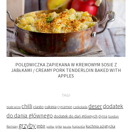
POLĘDWICZKA ZAPIEKANA W KREMOWYM SOSIE Z
JABŁKAMI / CREAMY PORK TENDERLOIN BAKED WITH
APPLES
TAGI
deser
dodatek
chilli
ciasto
cukinia
cynamon
czekolada
białe wino
do dania głównego
dodatek do dań głównych
dynia
Gordon
grzyby
imbir
kapusta
kuchnia azjatycka
Ramsay
jabłka
jajka
kaczka