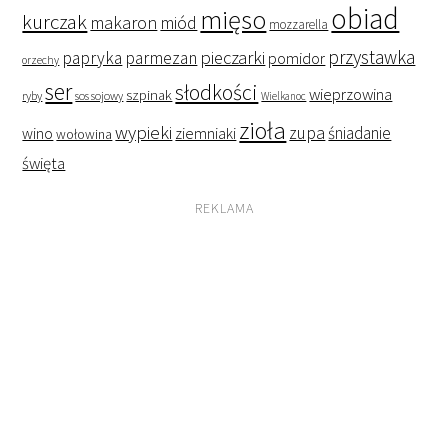
obiad
mięso
kurczak
makaron
miód
mozzarella
przystawka
pieczarki
papryka
parmezan
pomidor
orzechy
ser
słodkości
wieprzowina
szpinak
ryby
sos sojowy
Wielkanoc
zioła
wypieki
zupa
śniadanie
wino
ziemniaki
wołowina
święta
REKLAMA