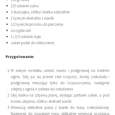
2/3 szklanki cukru
3 duże jajka, żółtka i białka oddzielnie
2 łyżeczki ekstraktu z wanilii
1/2 łyżeczki proszku do pieczenia
szczypta soli
1 i 2/3 szklanki mąki
cukier puder do obtoczenia
Przygotowanie:
W małym rondelku umieść masło i podgrzewaj na średnim
ogniu. Gdy już się prawie całe rozpuści, dodaj czekoladę i
podgrzewaj mieszając tylko do rozpuszczenia, następnie
zdejmij z ognia o odstaw do ostudzenia.
Ubij białka na sztywną pianę, dodając partiami cukier, a pod
koniec ubijania, żółtka i ekstrakt wanilii.
Wmieszaj delikatnie pianę z białek do masy czekoladowej.
Następnie do powstałej masy delikatnie wmieszaj przesianą