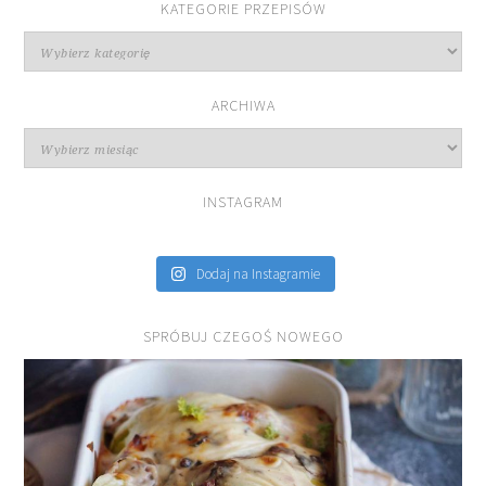
KATEGORIE PRZEPISÓW
Kategorie
przepisów
ARCHIWA
Archiwa
INSTAGRAM
Dodaj na Instagramie
SPRÓBUJ CZEGOŚ NOWEGO