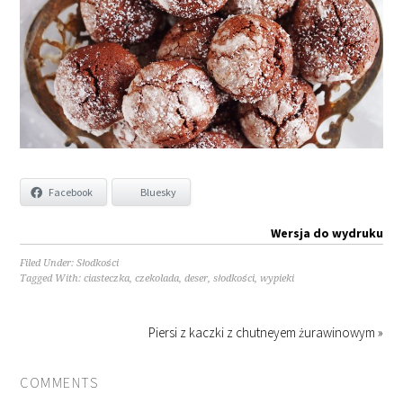
Facebook
Bluesky
Wersja do wydruku
Filed Under:
Słodkości
Tagged With:
ciasteczka
,
czekolada
,
deser
,
słodkości
,
wypieki
Piersi z kaczki z chutneyem żurawinowym »
COMMENTS