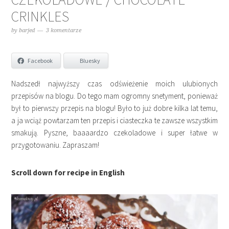
CRINKLES
by
barjed
3 komentarze
Facebook
Bluesky
Nadszedł najwyższy czas odświeżenie moich ulubionych
przepisów na blogu. Do tego mam ogromny snetyment, ponieważ
był to pierwszy przepis na blogu! Było to już dobre kilka lat temu,
a ja wciąż powtarzam ten przepis i ciasteczka te zawsze wszystkim
smakują. Pyszne, baaaardzo czekoladowe i super łatwe w
przygotowaniu. Zapraszam!
Scroll down for recipe in English