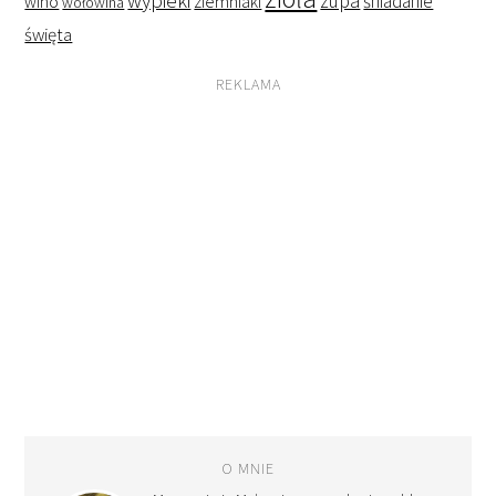
wypieki
zupa
śniadanie
wino
ziemniaki
wołowina
święta
REKLAMA
O MNIE