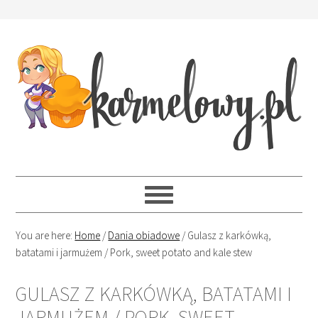
You are here:
Home
/
Dania obiadowe
/
Gulasz z karkówką,
batatami i jarmużem / Pork, sweet potato and kale stew
GULASZ Z KARKÓWKĄ, BATATAMI I
JARMUŻEM / PORK, SWEET