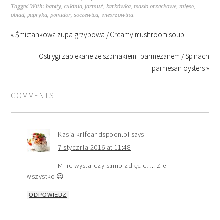
Tagged With:
bataty
,
cukinia
,
jarmuż
,
karkówka
,
masło orzechowe
,
mięso
,
obiad
,
papryka
,
pomidor
,
soczewica
,
wieprzowina
« Śmietankowa zupa grzybowa / Creamy mushroom soup
Ostrygi zapiekane ze szpinakiem i parmezanem / Spinach
parmesan oysters »
COMMENTS
Kasia knifeandspoon.pl
says
7 stycznia 2016 at 11:48
Mnie wystarczy samo zdjęcie…. Zjem
wszystko 😉
ODPOWIEDZ