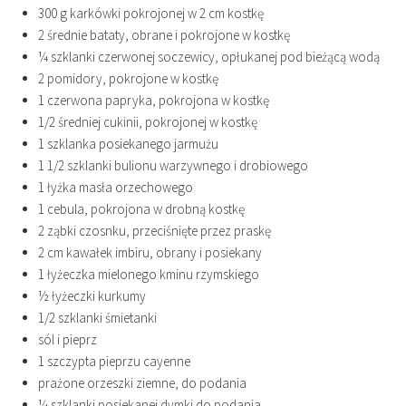
300 g karkówki pokrojonej w 2 cm kostkę
2 średnie bataty, obrane i pokrojone w kostkę
¼ szklanki czerwonej soczewicy, opłukanej pod bieżącą wodą
2 pomidory, pokrojone w kostkę
1 czerwona papryka, pokrojona w kostkę
1/2 średniej cukinii, pokrojonej w kostkę
1 szklanka posiekanego jarmużu
1 1/2 szklanki bulionu warzywnego i drobiowego
1 łyżka masła orzechowego
1 cebula, pokrojona w drobną kostkę
2 ząbki czosnku, przeciśnięte przez praskę
2 cm kawałek imbiru, obrany i posiekany
1 łyżeczka mielonego kminu rzymskiego
½ łyżeczki kurkumy
1/2 szklanki śmietanki
sól i pieprz
1 szczypta pieprzu cayenne
prażone orzeszki ziemne, do podania
¼ szklanki posiekanej dymki do podania