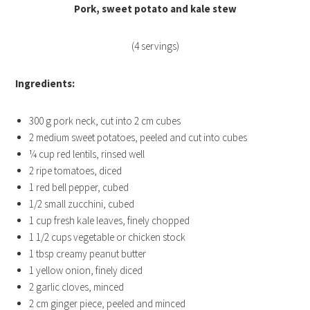
Pork, sweet potato and kale stew
(4 servings)
Ingredients:
300 g pork neck, cut into 2 cm cubes
2 medium sweet potatoes, peeled and cut into cubes
¼ cup red lentils, rinsed well
2 ripe tomatoes, diced
1 red bell pepper, cubed
1/2 small zucchini, cubed
1 cup fresh kale leaves, finely chopped
1 1/2 cups vegetable or chicken stock
1 tbsp creamy peanut butter
1 yellow onion, finely diced
2 garlic cloves, minced
2 cm ginger piece, peeled and minced