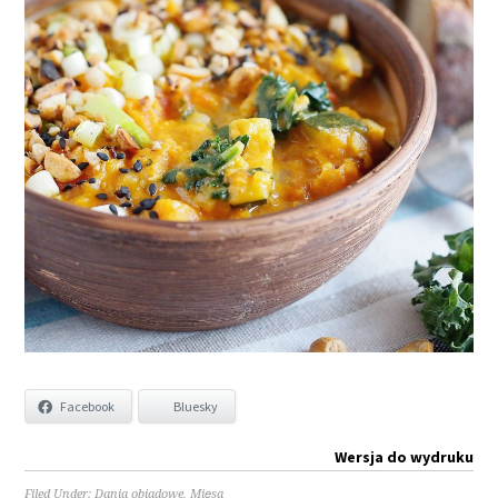
Facebook
Bluesky
Wersja do wydruku
Filed Under:
Dania obiadowe
,
Mięsa