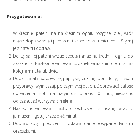
Przygotowanie:
W średniej patelni na na średnim ogniu rozgrzej olej, włóż
mięso dopraw solą i pieprzem i smaż do zarumienienia. Wyjmij
je z patelni i odstaw.
Do tej samej patelni wrzuć cebulę i smaż na średnim ogniu do
zeszklenia. Następnie wmieszaj czosnek wraz z imbirem i smaż
kolejną minutę lub dwie.
Dodaj bataty, soczewicę, paprykę, cukinię, pomidory, mięso i
przyprawy, wymieszaj, po czym wlej bulion. Doprowadź całość
do wrzenia i gotuj na małym ogniu przez 30 minut, mieszając
od czasu, aż warzywa zmiękną.
Następnie wmieszaj masło orzechowe i śmietanę wraz z
jarmużem i gotuj przez pięć minut.
Dopraw solą i pieprzem i podawaj danie posypane dymką i
orzeszkami.