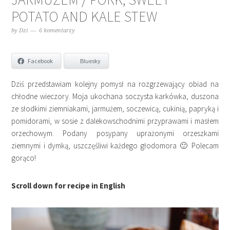
POTATO AND KALE STEW
by
Dzi
6 komentarzy
Facebook
Bluesky
Dziś przedstawiam kolejny pomysł na rozgrzewający obiad na
chłodne wieczory. Moja ukochana soczysta karkówka, duszona
ze słodkimi ziemniakami, jarmużem, soczewicą, cukinią, papryką i
pomidorami, w sosie z dalekowschodnimi przyprawami i masłem
orzechowym. Podany posypany uprażonymi orzeszkami
ziemnymi i dymką, uszczęśliwi każdego głodomora 🙂 Polecam
gorąco!
Scroll down for recipe in English