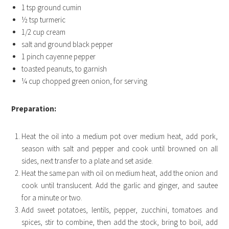
1 tsp ground cumin
½ tsp turmeric
1/2 cup cream
salt and ground black pepper
1 pinch cayenne pepper
toasted peanuts, to garnish
¼ cup chopped green onion, for serving
Preparation:
Heat the oil into a medium pot over medium heat, add pork,
season with salt and pepper and cook until browned on all
sides, next transfer to a plate and set aside.
Heat the same pan with oil on medium heat, add the onion and
cook until translucent. Add the garlic and ginger, and sautee
for a minute or two.
Add sweet potatoes, lentils, pepper, zucchini, tomatoes and
spices, stir to combine, then add the stock, bring to boil, add