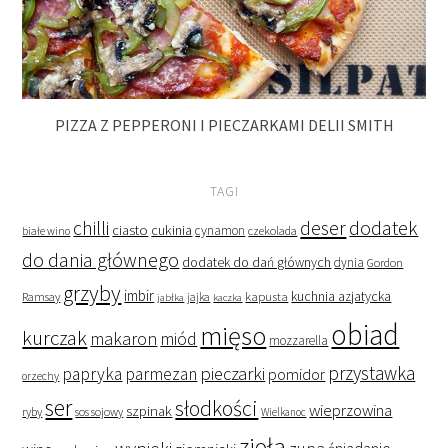
PIZZA Z PEPPERONI I PIECZARKAMI DELII SMITH
TAGI
deser
dodatek
chilli
ciasto
cukinia
cynamon
czekolada
białe wino
do dania głównego
dodatek do dań głównych
dynia
Gordon
grzyby
imbir
kapusta
kuchnia azjatycka
Ramsay
jabłka
jajka
kaczka
obiad
mięso
kurczak
makaron
miód
mozzarella
przystawka
pieczarki
papryka
parmezan
pomidor
orzechy
ser
słodkości
wieprzowina
szpinak
ryby
sos sojowy
Wielkanoc
zioła