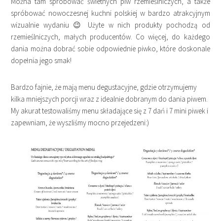
Można tam spróbować świetnych piw rzemieślniczych, a także
spróbować nowoczesnej kuchni polskiej w bardzo atrakcyjnym
wizualnie wydaniu 😉 Użyte w nich produkty pochodzą od
rzemieślniczych, małych producentów. Co więcej, do każdego
dania można dobrać sobie odpowiednie piwko, które doskonale
dopełnia jego smak!
Bardzo fajnie, że mają menu degustacyjne, gdzie otrzymujemy
kilka mniejszych porcji wraz z idealnie dobranym do dania piwem.
My akurat testowaliśmy menu składające się z 7 dań i 7 mini piwek i
zapewniam, że wyszliśmy mocno przejedzeni:)