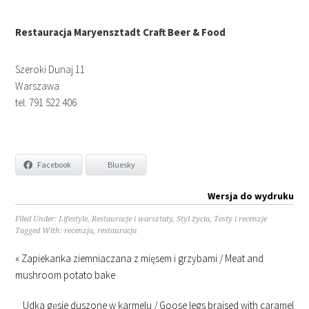
Restauracja Maryensztadt Craft Beer & Food
Szeroki Dunaj 11
Warszawa
tel. 791 522 406
Facebook
Bluesky
Wersja do wydruku
Filed Under:
Lifestyle
,
Restauracje i warsztaty
,
Styl życia
,
Testy i recenzje
Tagged With:
recenzja
,
restauracja
« Zapiekanka ziemniaczana z mięsem i grzybami / Meat and
mushroom potato bake
Udka gęsie duszone w karmelu / Goose legs braised with caramel