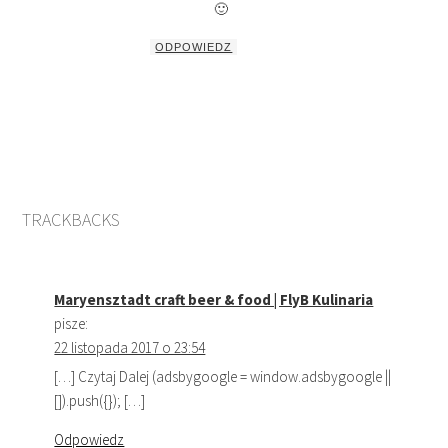
🙂
ODPOWIEDZ
TRACKBACKS
Maryensztadt craft beer & food | FlyB Kulinaria
pisze:
22 listopada 2017 o 23:54
[…] Czytaj Dalej (adsbygoogle = window.adsbygoogle ||
[]).push({}); […]
Odpowiedz