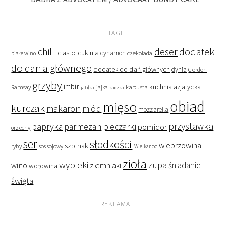
TAGI
deser
dodatek
chilli
ciasto
cukinia
cynamon
czekolada
białe wino
do dania głównego
dodatek do dań głównych
dynia
Gordon
grzyby
imbir
kapusta
kuchnia azjatycka
Ramsay
jabłka
jajka
kaczka
obiad
mięso
kurczak
makaron
miód
mozzarella
przystawka
pieczarki
papryka
parmezan
pomidor
orzechy
ser
słodkości
wieprzowina
szpinak
ryby
sos sojowy
Wielkanoc
zioła
wypieki
zupa
śniadanie
wino
ziemniaki
wołowina
święta
REKLAMA