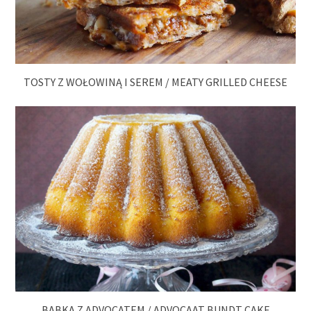
TOSTY Z WOŁOWINĄ I SEREM / MEATY GRILLED CHEESE
BABKA Z ADVOCATEM / ADVOCAAT BUNDT CAKE