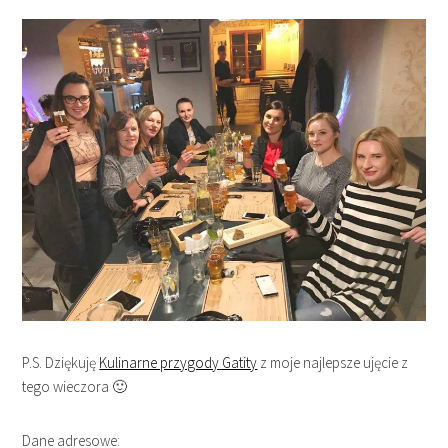
P.S. Dziękuję
Kulinarne przygody Gatity
z moje najlepsze ujęcie z
tego wieczora 🙂
Dane adresowe: