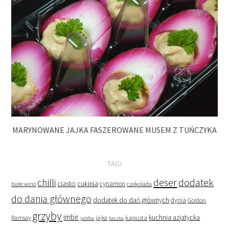
MARYNOWANE JAJKA FASZEROWANE MUSEM Z TUŃCZYKA
TAGI
deser
dodatek
chilli
ciasto
cukinia
cynamon
czekolada
białe wino
do dania głównego
dodatek do dań głównych
dynia
Gordon
grzyby
imbir
kapusta
kuchnia azjatycka
Ramsay
jabłka
jajka
kaczka