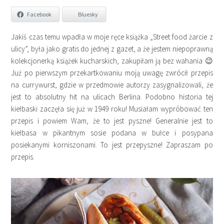
Facebook
Bluesky
Jakiś czas temu wpadła w moje ręce książka „Street food żarcie z
ulicy”, była jako gratis do jednej z gazet, a że jestem niepoprawną
kolekcjonerką książek kucharskich, zakupiłam ją bez wahania 😉
Już po pierwszym przekartkowaniu moją uwagę zwrócił przepis
na currywurst, gdzie w przedmowie autorzy zasygnalizowali, że
jest to absolutny hit na ulicach Berlina. Podobno historia tej
kiełbaski zaczęła się już w 1949 roku! Musiałam wypróbować ten
przepis i powiem Wam, że to jest pyszne! Generalnie jest to
kiełbasa w pikantnym sosie podana w bułce i posypana
posiekanymi korniszonami. To jest przepyszne! Zapraszam po
przepis.