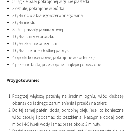
500 g kiełbasy pokrojonej w grube plasterki
2 cebule, pokrojone w piórka
2 łyżki octu z białego/czerwonego wina
2 łyżki miodu
250 ml passaty pomidorowej
1 łyżka curry w proszku
1 łyżeczka mielonego chilli
1 łyżka mielonej słodkiej papryki
4 ogórki konserwowe, pokrojone w kosteczkę
4 pszenne bułki, przekrojone i najlepiej opieczone
Przygotowanie:
Rozgrzej większą patelnię na średnim ogniu, włóż kiełbasę,
obsmaż do ładnego zarumienienia i przełóż na talerz.
Do tej samej patelni dodaj odrobinę oleju jeżeli to konieczne,
włóż cebulę i podsmaż do zeszklenia. Następnie dodaj ocet,
miód i 4-5 łyżek wody i smaż przez około 3 minuty.