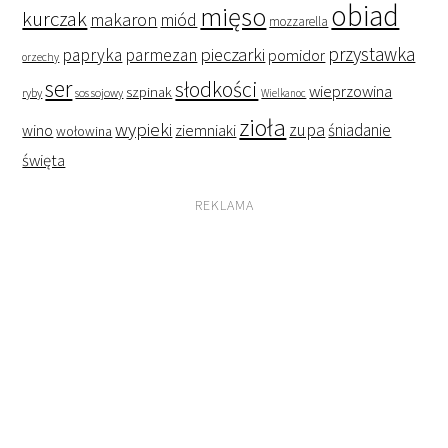
obiad
mięso
kurczak
makaron
miód
mozzarella
przystawka
pieczarki
papryka
parmezan
pomidor
orzechy
ser
słodkości
wieprzowina
szpinak
ryby
sos sojowy
Wielkanoc
zioła
wypieki
zupa
śniadanie
wino
ziemniaki
wołowina
święta
REKLAMA