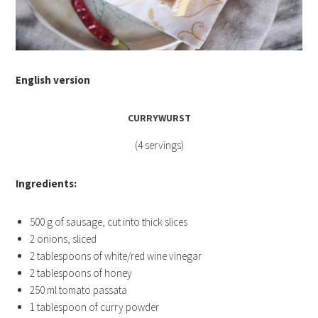
English version
CURRYWURST
(4 servings)
Ingredients:
500 g of sausage, cut into thick slices
2 onions, sliced
2 tablespoons of white/red wine vinegar
2 tablespoons of honey
250 ml tomato passata
1 tablespoon of curry powder