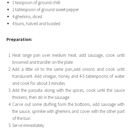
1 teaspoon of ground chilli
1 tablespoon of ground sweet pepper
4 gherkins, diced
4 buns, halved and toasted
Preparation:
Heat large pan over medium heat, add sausage, cook until
browned and transfer on the plate.
Add a little oil to the same pan,add onions and cook until
translucent. Add vinegar, honey and 4-5 tablespoons of water
and cook for about 3 minutes.
Add the passata along with the spices, cook until the sauce
thickens, then stir in the sausage.
Carve out some stuffing form the bottoms, add sausage with
the sauce, sprinkle with gherkins and cover with the other part
of the bun.
Serve immediately.