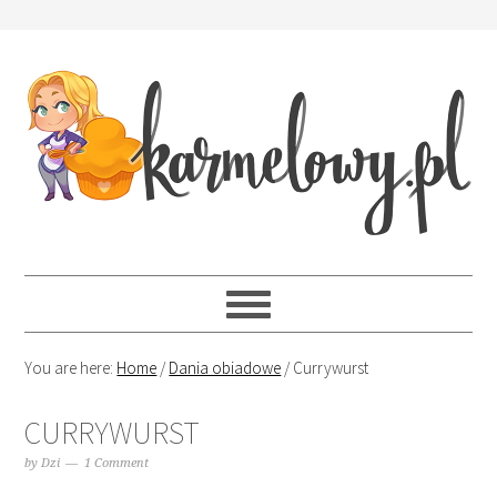
You are here:
Home
/
Dania obiadowe
/
Currywurst
CURRYWURST
by
Dzi
1 Comment