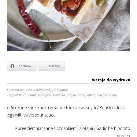
Facebook
Bluesky
Wersja do wydruku
Filed Under:
Dania obiadowe
,
Śniadanie
Tagged With:
chilli
,
kanapka
,
kiełbasa
,
mięso
,
miód
,
obiad
,
wieprzowina
« Pieczone kacze udka w sosie słodko-kwaśnym / Roasted duck
legs with sweet sour sauce
Puree ziemniaczane z czosnkiem i ziołami / Garlic herb potato
puree »