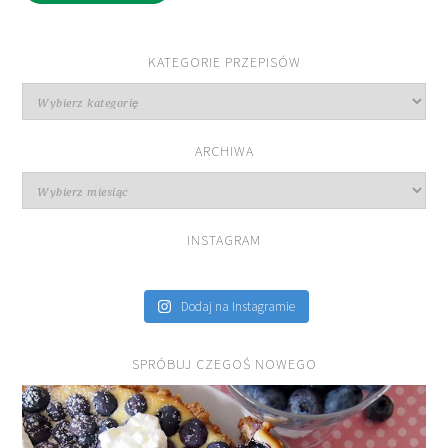
KATEGORIE PRZEPISÓW
Kategorie
przepisów
ARCHIWA
Archiwa
INSTAGRAM
Dodaj na Instagramie
SPRÓBUJ CZEGOŚ NOWEGO