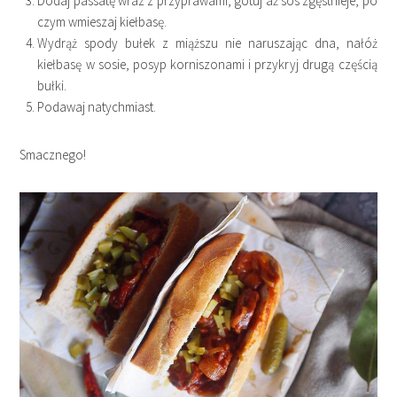
Dodaj passatę wraz z przyprawami, gotuj aż sos zgęstnieje, po
czym wmieszaj kiełbasę.
Wydrąż spody bułek z miąższu nie naruszając dna, nałóż
kiełbasę w sosie, posyp korniszonami i przykryj drugą częścią
bułki.
Podawaj natychmiast.
Smacznego!