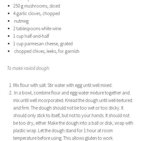
250 g mushrooms, sliced
4 garlic cloves, chopped
nutmeg
2 tablespoons white wine
1 cup half-and-half
1 cup parmesan cheese, grated
chopped chives, leeks, for garnish
To make ravioli dough:
Mix flour with salt. Stir water with egg until well mixed.
In a bowl, combine flour and egg-water mixture together and
mix until well incorporated. Knead the dough until well-textured
and firm. The dough should not be too wet or too sticky. It
should only stick to itself, but not to your hands. It should not
be too dry, either. Make the dough into a ball or disk, wrap with
plastic wrap. Let the dough stand for 1 hour at room
temperature before using. This allows gluten to work.