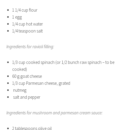
1 1/4 cup flour
1 egg
1/4 cup hot water
1/4 teaspoon salt
Ingredients for ravioli filling:
1/3 cup cooked spinach (or 1/2 bunch raw spinach – to be
cooked)
60 g goat cheese
1/3 cup Parmesan cheese, grated
nutmeg
salt and pepper
Ingredients for mushroom and parmesan cream sauce:
2 tablespoons olive oil