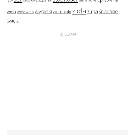
ryby
sos sojowy
Wielkanoc
zioła
wypieki
zupa
śniadanie
wino
ziemniaki
wołowina
święta
REKLAMA