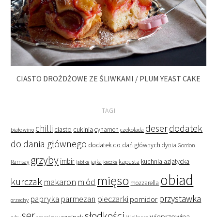
CIASTO DROŻDŻOWE ZE ŚLIWKAMI / PLUM YEAST CAKE
TAGI
deser
dodatek
chilli
ciasto
cukinia
cynamon
czekolada
białe wino
do dania głównego
dodatek do dań głównych
dynia
Gordon
grzyby
imbir
kapusta
kuchnia azjatycka
Ramsay
jabłka
jajka
kaczka
obiad
mięso
kurczak
makaron
miód
mozzarella
przystawka
pieczarki
papryka
parmezan
pomidor
orzechy
ser
słodkości
wieprzowina
szpinak