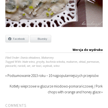
Facebook
Bluesky
Wersja do wydruku
Filed Under:
Dania obiadowe
,
Makarony
Tagged With:
białe wino
,
grzyby
,
kuchnia włoska
,
makaron
,
obiad
,
parmezan
,
pieczarki
,
ravioli
,
ser
,
ser kozi
,
szpinak
,
wino
« Podsumowanie 2013 roku – 10 najpopularniejszych przepisów
Kotlety wieprzowe w glazurze miodowo-pomarańczowej / Pork
chops with orange and honey glaze »
COMMENTS