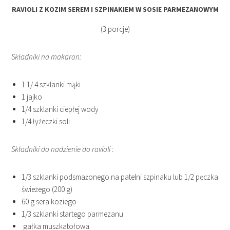
RAVIOLI Z KOZIM SEREM I SZPINAKIEM W SOSIE PARMEZANOWYM
(3 porcje)
Składniki na makaron:
1 1/ 4 szklanki mąki
1 jajko
1/4 szklanki ciepłej wody
1/4 łyżeczki soli
Składniki do nadzienie do ravioli :
1/3 szklanki podsmażonego na patelni szpinaku lub 1/2 pęczka
świeżego (200 g)
60 g sera koziego
1/3 szklanki startego parmezanu
gałka muszkatołowa