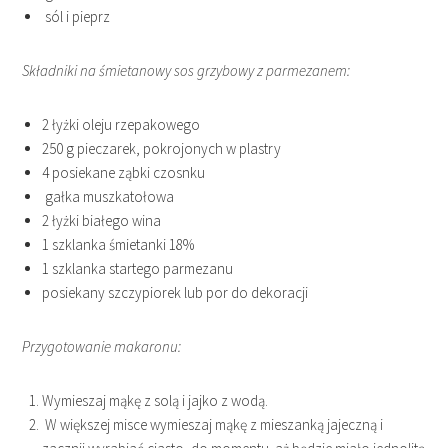
sól i pieprz
Składniki na śmietanowy sos grzybowy z parmezanem:
2 łyżki oleju rzepakowego
250 g pieczarek, pokrojonych w plastry
4 posiekane ząbki czosnku
gałka muszkatołowa
2 łyżki białego wina
1 szklanka śmietanki 18%
1 szklanka startego parmezanu
posiekany szczypiorek lub por do dekoracji
Przygotowanie makaronu:
Wymieszaj mąkę z solą i jajko z wodą.
W większej misce wymieszaj mąkę z mieszanką jajeczną i