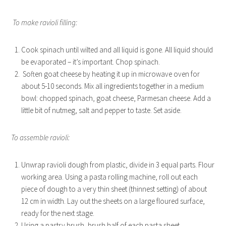
To make ravioli filling:
Cook spinach until wilted and all liquid is gone. All liquid should
be evaporated – it’s important. Chop spinach.
Soften goat cheese by heating it up in microwave oven for
about 5-10 seconds. Mix all ingredients together in a medium
bowl: chopped spinach, goat cheese, Parmesan cheese. Add a
little bit of nutmeg, salt and pepper to taste. Set aside.
To assemble ravioli:
Unwrap ravioli dough from plastic, divide in 3 equal parts. Flour
working area. Using a pasta rolling machine, roll out each
piece of dough to a very thin sheet (thinnest setting) of about
12 cm in width. Lay out the sheets on a large floured surface,
ready for the next stage.
Using a pastry brush, brush half of each pasta sheet