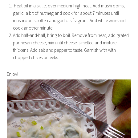
Heat oil in a skillet over medium-high heat. Add mushrooms,
garlic, a bit of nutmeg and cook for about 7 minutes until
mushrooms soften and garlic is fragrant. Add white wine and
cook another minute.
Add half-and-half, bring to boil. Remove from heat, add grated
parmesan cheese, mix until cheese is melted and mixture
thickens. Add salt and pepper to taste. Garnish with with
chopped chives or leeks.
Enjoy!