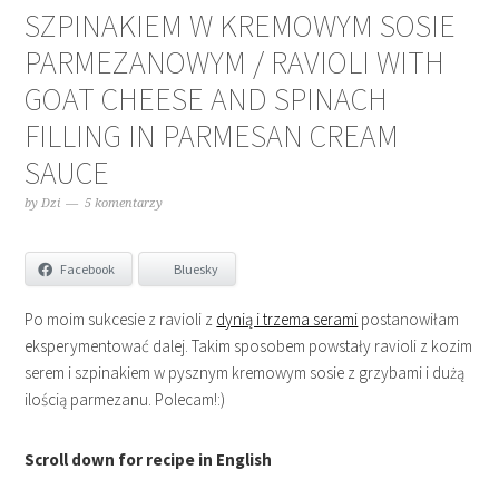
SZPINAKIEM W KREMOWYM SOSIE
PARMEZANOWYM / RAVIOLI WITH
GOAT CHEESE AND SPINACH
FILLING IN PARMESAN CREAM
SAUCE
by
Dzi
5 komentarzy
Facebook
Bluesky
Po moim sukcesie z ravioli z
dynią i trzema serami
postanowiłam
eksperymentować dalej. Takim sposobem powstały ravioli z kozim
serem i szpinakiem w pysznym kremowym sosie z grzybami i dużą
ilością parmezanu. Polecam!:)
Scroll down for recipe in English