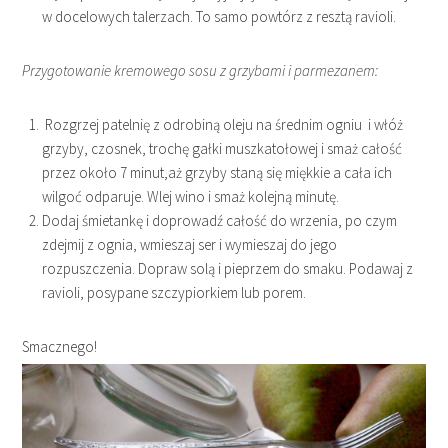
w docelowych talerzach. To samo powtórz z resztą ravioli.
Przygotowanie kremowego sosu z grzybami i parmezanem:
Rozgrzej patelnię z odrobiną oleju na średnim ogniu i włóż
grzyby, czosnek, trochę gałki muszkatołowej i smaż całość
przez około 7 minut,aż grzyby staną się miękkie a cała ich
wilgoć odparuje. Wlej wino i smaż kolejną minutę.
Dodaj śmietankę i doprowadź całość do wrzenia, po czym
zdejmij z ognia, wmieszaj ser i wymieszaj do jego
rozpuszczenia. Dopraw solą i pieprzem do smaku. Podawaj z
ravioli, posypane szczypiorkiem lub porem.
Smacznego!