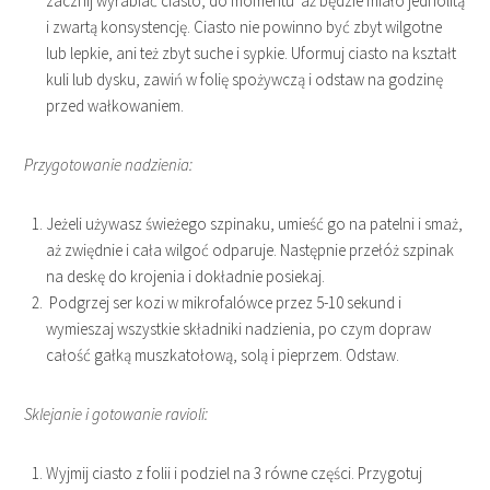
zacznij wyrabiać ciasto, do momentu aż będzie miało jednolitą
i zwartą konsystencję. Ciasto nie powinno być zbyt wilgotne
lub lepkie, ani też zbyt suche i sypkie. Uformuj ciasto na kształt
kuli lub dysku, zawiń w folię spożywczą i odstaw na godzinę
przed wałkowaniem.
Przygotowanie nadzienia:
Jeżeli używasz świeżego szpinaku, umieść go na patelni i smaż,
aż zwiędnie i cała wilgoć odparuje. Następnie przełóż szpinak
na deskę do krojenia i dokładnie posiekaj.
Podgrzej ser kozi w mikrofalówce przez 5-10 sekund i
wymieszaj wszystkie składniki nadzienia, po czym dopraw
całość gałką muszkatołową, solą i pieprzem. Odstaw.
Sklejanie i gotowanie ravioli:
Wyjmij ciasto z folii i podziel na 3 równe części. Przygotuj