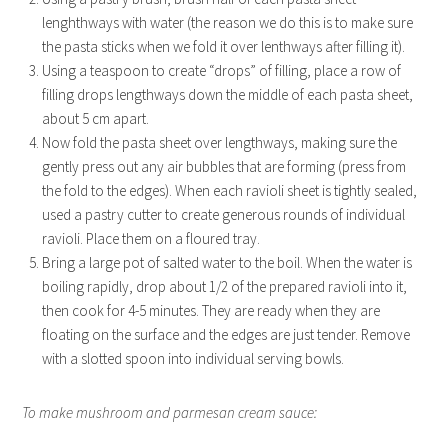
lenghthways with water (the reason we do this is to make sure
the pasta sticks when we fold it over lenthways after filling it).
Using a teaspoon to create “drops” of filling, place a row of
filling drops lengthways down the middle of each pasta sheet,
about 5 cm apart.
Now fold the pasta sheet over lengthways, making sure the
gently press out any air bubbles that are forming (press from
the fold to the edges). When each ravioli sheet is tightly sealed,
used a pastry cutter to create generous rounds of individual
ravioli. Place them on a floured tray.
Bring a large pot of salted water to the boil. When the water is
boiling rapidly, drop about 1/2 of the prepared ravioli into it,
then cook for 4-5 minutes. They are ready when they are
floating on the surface and the edges are just tender. Remove
with a slotted spoon into individual serving bowls.
To make mushroom and parmesan cream sauce: