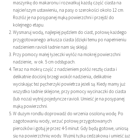
maszynkę do makaronu i rozwałkuj każdą część ciasta na
najcieńszym ustawieniu, na pasy o szerokości około 12 cm.
Rozłóż je na posypanej mąką powierzchni i przejdź do
kolejnego etapu.
Wysmaruj wodą, najlepiej pędzlem do ciast, połowę każdego
przygotowanego arkusza ciasta (dzięki temu po napełnieniu
nadzieniem ravioli ładnie nam się skleją).
Przy pomocy małej łyżeczki wyłóż na mokrej powierzchni
nadzienie, w ok. 5 cm odstępach.
Teraz na mokrą część z nadzieniem połóż resztę ciasta i
delikatnie dociśnij brzegi wokół nadzienia, delikatnie
wyciskając też pęcherzyki powietrza jeżeli są. Kiedy mamy już
wszystko ładnie sklejone, przy pomocy wycinaczki do ciasta
(lub noża) wytnij pojedyncze ravioli. Umieść je na posypanej
mąką powierzchni.
W dużym rondlu doprowadź do wrzenia osoloną wodę. Po
zagotowaniu wody, wrzuć połowę przygotowanych
pierożków i gotuj je przez 4-5 minut. Gdy będą gotowe, uniosą
się na powierzchnię wody. Wyjmij łyżką cedzakową i umieść już