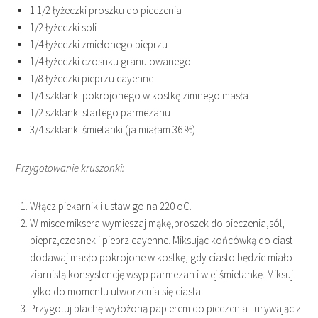
1 1/2 łyżeczki proszku do pieczenia
1/2 łyżeczki soli
1/4 łyżeczki zmielonego pieprzu
1/4 łyżeczki czosnku granulowanego
1/8 łyżeczki pieprzu cayenne
1/4 szklanki pokrojonego w kostkę zimnego masła
1/2 szklanki startego parmezanu
3/4 szklanki śmietanki (ja miałam 36 %)
Przygotowanie kruszonki:
Włącz piekarnik i ustaw go na 220 oC.
W misce miksera wymieszaj mąkę,proszek do pieczenia,sól,
pieprz,czosnek i pieprz cayenne. Miksując końcówką do ciast
dodawaj masło pokrojone w kostkę, gdy ciasto będzie miało
ziarnistą konsystencję wsyp parmezan i wlej śmietankę. Miksuj
tylko do momentu utworzenia się ciasta.
Przygotuj blachę wyłożoną papierem do pieczenia i urywając z