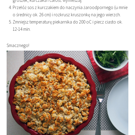
groszek, kurczaka i całość wymieszaj.
Przełóż sos z kurczakiem do naczynia żaroodpornego (u mnie
o średnicy ok. 26 cm) i rozkrusz kruszonkę na jego wierzch.
Zmniejsz temperaturę piekarnika do 200 oC i piecz ciasto ok.
12-14 min.
Smacznego!