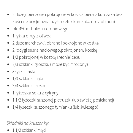
2 duże,upieczone i pokrojone w kostkę piersi z kurczaka bez
kości i skóry (można użyć resztek kurczaka np. z obiadu)
ok. 450 ml bulionu drobiowego
1 łyżka oliwy z oliwek
2 duże marchewki, obrane i pokrojone w kostkę
2 łodygi selera naciowego,pokrojone w kostkę
1/2 pokrojonej w kostkę średniej cebuli
2/3 szklanki groszku ( może być mrożony)
3 łyżki masła
1/3 szklanki mąki
3/4 szklanki mleka
1 łyżeczka soku z cytryny
1 1/2 łyżeczki suszonej pietruszki (lub świeżej posiekanej)
1/4 łyżeczki suszonego tymianku (lub świeżego)
Składniki na kruszonkę:
1 1/2 szklanki mąki