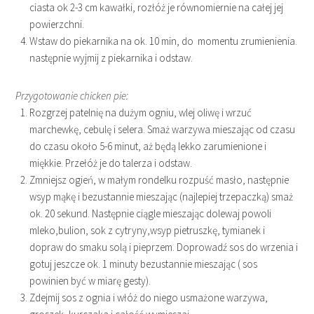
ciasta ok 2-3 cm kawałki, rozłóż je równomiernie na całej jej
powierzchni.
Wstaw do piekarnika na ok. 10 min, do momentu zrumienienia.
następnie wyjmij z piekarnika i odstaw.
Przygotowanie chicken pie:
Rozgrzej patelnię na dużym ogniu, wlej oliwę i wrzuć
marchewkę, cebulę i selera. Smaż warzywa mieszając od czasu
do czasu około 5-6 minut, aż będą lekko zarumienione i
miękkie. Przełóż je do talerza i odstaw.
Zmniejsz ogień, w małym rondelku rozpuść masło, następnie
wsyp mąkę i bezustannie mieszając (najlepiej trzepaczką) smaż
ok. 20 sekund. Następnie ciągle mieszając dolewaj powoli
mleko,bulion, sok z cytryny,wsyp pietruszkę, tymianek i
dopraw do smaku solą i pieprzem. Doprowadź sos do wrzenia i
gotuj jeszcze ok. 1 minuty bezustannie mieszając ( sos
powinien być w miarę gesty).
Zdejmij sos z ognia i włóż do niego usmażone warzywa,