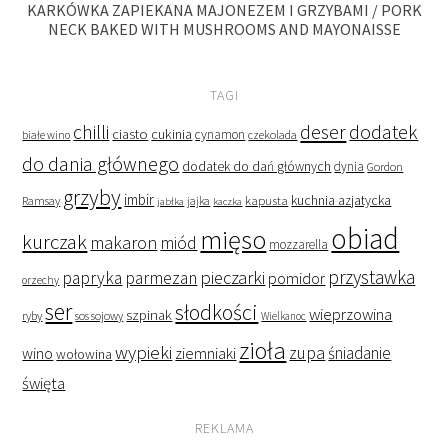
KARKÓWKA ZAPIEKANA MAJONEZEM I GRZYBAMI / PORK
NECK BAKED WITH MUSHROOMS AND MAYONAISSE
TAGI
deser
dodatek
chilli
ciasto
cukinia
cynamon
czekolada
białe wino
do dania głównego
dodatek do dań głównych
dynia
Gordon
grzyby
imbir
kapusta
kuchnia azjatycka
Ramsay
jabłka
jajka
kaczka
obiad
mięso
kurczak
makaron
miód
mozzarella
przystawka
pieczarki
papryka
parmezan
pomidor
orzechy
ser
słodkości
wieprzowina
szpinak
ryby
sos sojowy
Wielkanoc
zioła
wypieki
zupa
śniadanie
wino
ziemniaki
wołowina
święta
REKLAMA