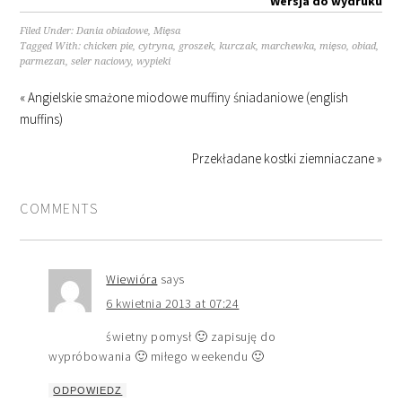
Wersja do wydruku
Filed Under:
Dania obiadowe
,
Mięsa
Tagged With:
chicken pie
,
cytryna
,
groszek
,
kurczak
,
marchewka
,
mięso
,
obiad
,
parmezan
,
seler naciowy
,
wypieki
« Angielskie smażone miodowe muffiny śniadaniowe (english
muffins)
Przekładane kostki ziemniaczane »
COMMENTS
Wiewióra
says
6 kwietnia 2013 at 07:24
świetny pomysł 🙂 zapisuję do
wypróbowania 🙂 miłego weekendu 🙂
ODPOWIEDZ