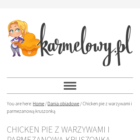
You are here:
Home
/
Dania obiadowe
/
Chicken pie z warzywami i
parmezanową kruszonką
CHICKEN PIE Z WARZYWAMI I
PARMEZANOWĄ KRUSZONKĄ