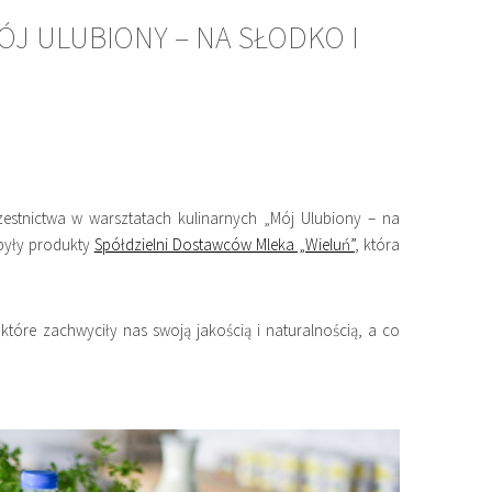
J ULUBIONY – NA SŁODKO I
stnictwa w warsztatach kulinarnych „Mój Ulubiony – na
 były produkty
Spółdzielni Dostawców Mleka „Wieluń”
, która
które zachwyciły nas swoją jakością i naturalnością, a co