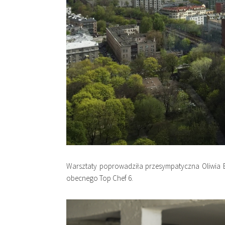
Warsztaty poprowadziła przesympatyczna Oliwia Be
obecnego Top Chef 6.