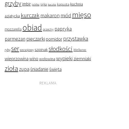
grzyby
imbir
kapusta
kuchnia
jabłka
jajka
kaczka
mięso
kurczak
makaron
miód
azjatycka
obiad
papryka
mozzarella
orzechy
przystawka
pieczarki
parmezan
pomidor
ser
słodkości
szpinak
ryby
sos sojowy
Wielkanoc
wypieki
wieprzowina
wino
ziemniaki
wołowina
zioła
zupa
śniadanie
święta
REKLAMA