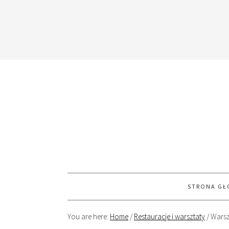
STRONA G
You are here:
Home
/
Restauracje i warsztaty
/
Warszt