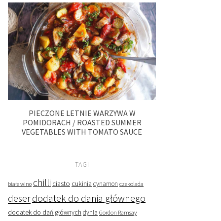
PIECZONE LETNIE WARZYWA W
POMIDORACH / ROASTED SUMMER
VEGETABLES WITH TOMATO SAUCE
TAGI
chilli
ciasto
cukinia
cynamon
czekolada
białe wino
deser
dodatek do dania głównego
dodatek do dań głównych
dynia
Gordon Ramsay