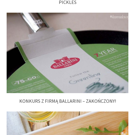
PICKLES
KONKURS Z FIRMĄ BALLARINI – ZAKOŃCZONY!