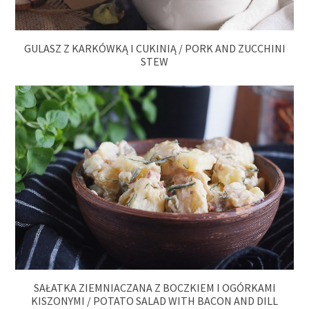
GULASZ Z KARKÓWKĄ I CUKINIĄ / PORK AND ZUCCHINI
STEW
SAŁATKA ZIEMNIACZANA Z BOCZKIEM I OGÓRKAMI
KISZONYMI / POTATO SALAD WITH BACON AND DILL