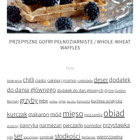
PRZEPYSZNE GOFRY PEŁNOZIARNISTE / WHOLE-WHEAT
WAFFLES
TAGI
deser
dodatek
chilli
ciasto
cukinia
cynamon
czekolada
białe wino
do dania głównego
dodatek do dań głównych
dynia
Gordon
grzyby
imbir
kapusta
kuchnia azjatycka
Ramsay
jabłka
jajka
kaczka
obiad
mięso
kurczak
makaron
miód
mozzarella
przystawka
pieczarki
papryka
parmezan
pomidor
orzechy
ser
słodkości
wieprzowina
szpinak
ryby
sos sojowy
Wielkanoc