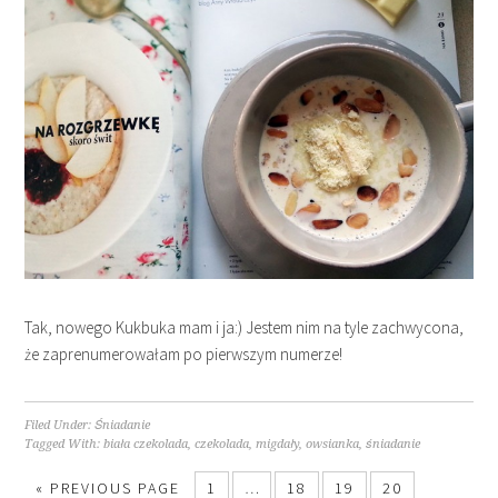
Tak, nowego Kukbuka mam i ja:) Jestem nim na tyle zachwycona,
że zaprenumerowałam po pierwszym numerze!
Filed Under:
Śniadanie
Tagged With:
biała czekolada
,
czekolada
,
migdały
,
owsianka
,
śniadanie
« PREVIOUS PAGE
1
…
18
19
20