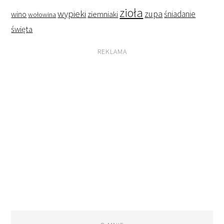
zioła
wypieki
zupa
śniadanie
wino
ziemniaki
wołowina
święta
REKLAMA