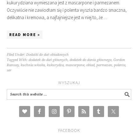
kukurydziana wymieszana jest z mascarpone i parmezanem.
Oczywiście nie zawiodłam się i polenta wyszła bardzo smaczna,
delikatna i kremowa, a najfajniejsze jest w niej to, że…
READ MORE »
Filed Under:
Dodatki do dań obiadowych
Tagged With:
dodatek do dań głównych
,
dodatek do dania głównego
,
Gordon
Ramsay
,
kuchnia włoska
,
kukurydza
,
mascarpone
,
obiad
,
parmezan
,
polenta
,
ser
WYSZUKAJ
FACEBOOK