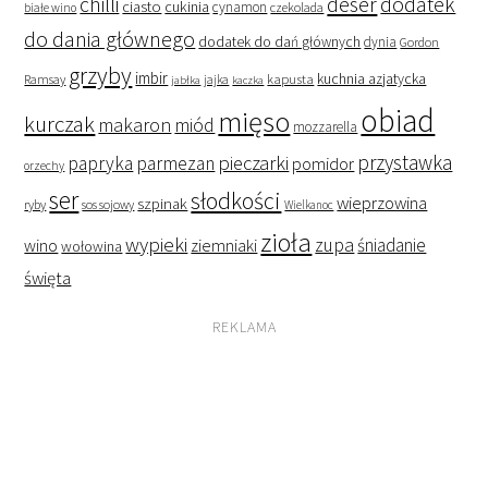
deser
dodatek
chilli
ciasto
cukinia
cynamon
czekolada
białe wino
do dania głównego
dodatek do dań głównych
dynia
Gordon
grzyby
imbir
kapusta
kuchnia azjatycka
Ramsay
jabłka
jajka
kaczka
obiad
mięso
kurczak
makaron
miód
mozzarella
przystawka
pieczarki
papryka
parmezan
pomidor
orzechy
ser
słodkości
wieprzowina
szpinak
ryby
sos sojowy
Wielkanoc
zioła
wypieki
zupa
śniadanie
wino
ziemniaki
wołowina
święta
REKLAMA