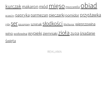
obiad
mięso
kurczak
makaron
miód
mozzarella
przystawka
pieczarki
papryka
parmezan
pomidor
orzechy
ser
słodkości
wieprzowina
szpinak
ryby
sos sojowy
Wielkanoc
zioła
wypieki
zupa
śniadanie
wino
ziemniaki
wołowina
święta
REKLAMA