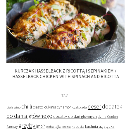
KURCZAK HASSELBACK Z RICOTTĄ I SZPINAKIEM /
HASSELBACK CHICKEN WITH SPINACH AND RICOTTA
TAGI
deser
dodatek
chilli
ciasto
cukinia
cynamon
czekolada
białe wino
do dania głównego
dodatek do dań głównych
dynia
Gordon
grzyby
imbir
kapusta
kuchnia azjatycka
Ramsay
jabłka
jajka
kaczka