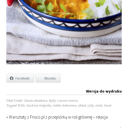
Facebook
Bluesky
Wersja do wydruku
Filed Under:
Dania obiadowe
,
Ryby i owoce morza
Tagged With:
kuchnia indyjska
,
mleko kokosowe
,
obiad
,
ryby
,
zioła
,
łosoś
« Warsztaty z Frisco.pl z przepiórką w roli głównej – relacja