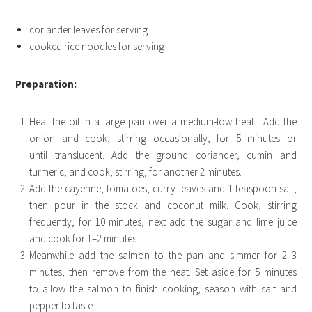
coriander leaves for serving
cooked rice noodles for serving
Preparation:
Heat the oil in a large pan over a medium-low heat. Add the
onion and cook, stirring occasionally, for 5 minutes or
until translucent. Add the ground coriander, cumin and
turmeric, and cook, stirring, for another 2 minutes.
Add the cayenne, tomatoes, curry leaves and 1 teaspoon salt,
then pour in the stock and coconut milk. Cook, stirring
frequently, for 10 minutes, next add the sugar and lime juice
and cook for 1–2 minutes.
Meanwhile add the salmon to the pan and simmer for 2–3
minutes, then remove from the heat. Set aside for 5 minutes
to allow the salmon to finish cooking, season with salt and
pepper to taste.