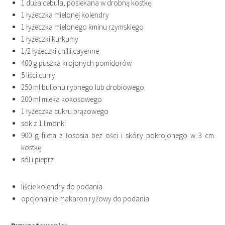
1 duża cebula, posiekana w drobną kostkę
1 łyżeczka mielonej kolendry
1 łyżeczka mielonego kminu rzymskiego
1 łyżeczki kurkumy
1/2 łyżeczki chilli cayenne
400 g puszka krojonych pomidorów
5 liści curry
250 ml bulionu rybnego lub drobiowego
200 ml mleka kokosowego
1 łyżeczka cukru brązowego
sok z 1 limonki
900 g fileta z łososia bez ości i skóry pokrojonego w 3 cm
kostkę
sól i pieprz
liście kolendry do podania
opcjonalnie makaron ryżowy do podania