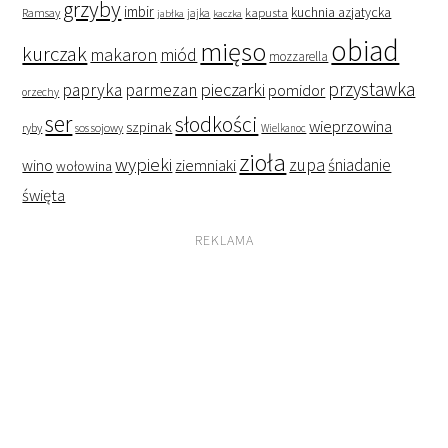
grzyby
imbir
kapusta
kuchnia azjatycka
Ramsay
jabłka
jajka
kaczka
obiad
mięso
kurczak
makaron
miód
mozzarella
przystawka
pieczarki
papryka
parmezan
pomidor
orzechy
ser
słodkości
wieprzowina
szpinak
ryby
sos sojowy
Wielkanoc
zioła
wypieki
zupa
śniadanie
wino
ziemniaki
wołowina
święta
REKLAMA