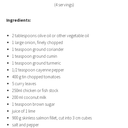
(4 servings)
Ingredients:
2 tablespoons olive oil or other vegetable oil
1 large onion, finely chopped
1 teaspoon ground coriander
1 teaspoon ground cumin
1 teaspoon ground turmeric
1/2 teaspoon cayenne pepper
400 g tin chopped tomatoes
5 curry leaves
250ml chicken or fish stock
200 ml coconut milk
1 teaspoon brown sugar
juice of 1 lime
900 g skinless salmon fillet, cut into 3 cm cubes
salt and pepper