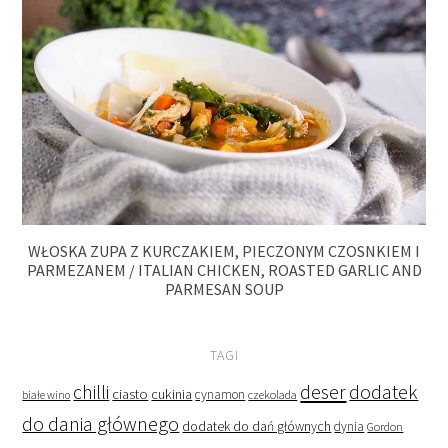
WŁOSKA ZUPA Z KURCZAKIEM, PIECZONYM CZOSNKIEM I
PARMEZANEM / ITALIAN CHICKEN, ROASTED GARLIC AND
PARMESAN SOUP
TAGI
deser
dodatek
chilli
ciasto
cukinia
cynamon
czekolada
białe wino
do dania głównego
dodatek do dań głównych
dynia
Gordon