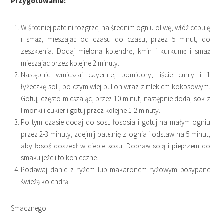
Przygotowanie:
W średniej patelni rozgrzej na średnim ogniu oliwę, włóż cebulę
i smaż, mieszając od czasu do czasu, przez 5 minut, do
zeszklenia. Dodaj mieloną kolendrę, kmin i kurkumę i smaż
mieszając przez kolejne 2 minuty.
Następnie wmieszaj cayenne, pomidory, liście curry i 1
łyżeczkę soli, po czym wlej bulion wraz z mlekiem kokosowym.
Gotuj, często mieszając, przez 10 minut, następnie dodaj sok z
limonki i cukier i gotuj przez kolejne 1-2 minuty.
Po tym czasie dodaj do sosu łososia i gotuj na małym ogniu
przez 2-3 minuty, zdejmij patelnię z ognia i odstaw na 5 minut,
aby łosoś doszedł w cieple sosu. Dopraw solą i pieprzem do
smaku jeżeli to konieczne.
Podawaj danie z ryżem lub makaronem ryżowym posypane
świeżą kolendrą.
Smacznego!