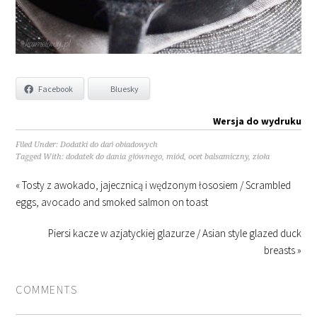
Facebook
Bluesky
Wersja do wydruku
Filed Under:
Dodatki do dań obiadowych
Tagged With:
dodatek do dania głównego
,
miód
,
ocet balsamiczny
,
zioła
« Tosty z awokado, jajecznicą i wędzonym łososiem / Scrambled
eggs, avocado and smoked salmon on toast
Piersi kacze w azjatyckiej glazurze / Asian style glazed duck
breasts »
COMMENTS