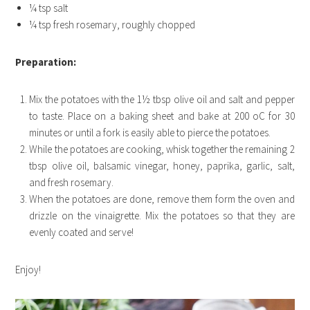
¼ tsp salt
¼ tsp fresh rosemary, roughly chopped
Preparation:
Mix the potatoes with the 1½ tbsp olive oil and salt and pepper
to taste. Place on a baking sheet and bake at 200 oC for 30
minutes or until a fork is easily able to pierce the potatoes.
While the potatoes are cooking, whisk together the remaining 2
tbsp olive oil, balsamic vinegar, honey, paprika, garlic, salt,
and fresh rosemary.
When the potatoes are done, remove them form the oven and
drizzle on the vinaigrette. Mix the potatoes so that they are
evenly coated and serve!
Enjoy!