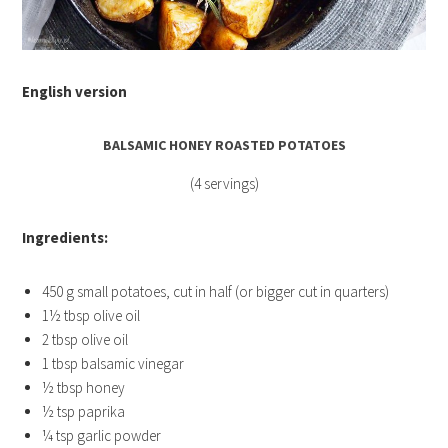
English version
BALSAMIC HONEY ROASTED POTATOES
(4 servings)
Ingredients:
450 g small potatoes, cut in half (or bigger cut in quarters)
1½ tbsp olive oil
2 tbsp olive oil
1 tbsp balsamic vinegar
½ tbsp honey
½ tsp paprika
¼ tsp garlic powder