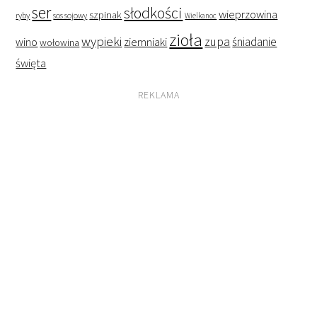
ser
słodkości
wieprzowina
szpinak
ryby
sos sojowy
Wielkanoc
zioła
wypieki
zupa
śniadanie
wino
ziemniaki
wołowina
święta
REKLAMA