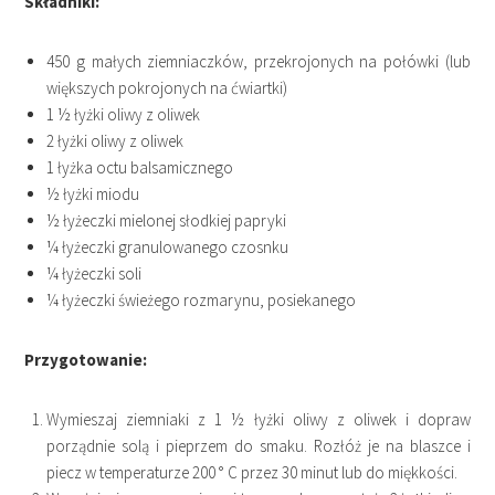
Składniki:
450 g małych ziemniaczków, przekrojonych na połówki (lub
większych pokrojonych na ćwiartki)
1 ½ łyżki oliwy z oliwek
2 łyżki oliwy z oliwek
1 łyżka octu balsamicznego
½ łyżki miodu
½ łyżeczki mielonej słodkiej papryki
¼ łyżeczki granulowanego czosnku
¼ łyżeczki soli
¼ łyżeczki świeżego rozmarynu, posiekanego
Przygotowanie:
Wymieszaj ziemniaki z 1 ½ łyżki oliwy z oliwek i dopraw
porządnie solą i pieprzem do smaku. Rozłóż je na blaszce i
piecz w temperaturze 200 ° C przez 30 minut lub do miękkości.