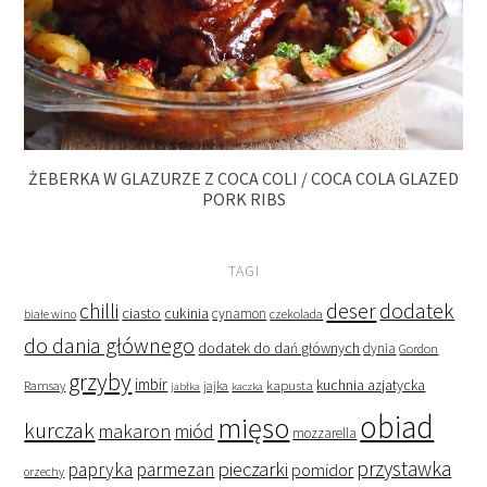
ŻEBERKA W GLAZURZE Z COCA COLI / COCA COLA GLAZED
PORK RIBS
TAGI
deser
dodatek
chilli
ciasto
cukinia
cynamon
czekolada
białe wino
do dania głównego
dodatek do dań głównych
dynia
Gordon
grzyby
imbir
kapusta
kuchnia azjatycka
Ramsay
jabłka
jajka
kaczka
obiad
mięso
kurczak
makaron
miód
mozzarella
przystawka
pieczarki
papryka
parmezan
pomidor
orzechy