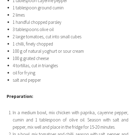
1 tablespoon cayenne pepper
1 tablespoon ground cumin
2 limes
1 handful chopped parsley
3 tablespoons olive oil
2 large tomatoes, cut into small cubes
1 chilli, finely chopped
100 g of natural yoghurt or sour cream
100 g grated cheese
4 tortillas, cut in triangles
oil for frying
salt and pepper
Preparation:
In a medium bowl, mix chicken with paprika, cayenne pepper,
cumin and 1 tablespoon of olive oil. Season with salt and
pepper, mix well and place in the fridge for 15-20 minutes.
In a bowl, mix tomatoes and chilli, season with salt, pepper and