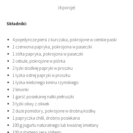
(4 porcje)
Składniki:
4 pojedyncze piersi z kurczaka, pokrojone w cienkie paski
1 czerwona papryka, pokrojona w paseczki
1 żółta papryka, pokrojona w paseczki
2 cebule, pokrojone w piórka
2 łyżki słodkiej papryki w proszku
1 łyżka ostrej papryki w proszku
1 łyżka mielonego kminu rzymskiego
2 limonki
1 garść posiekanej natki pietruszki
3 łyżki oliwy z oliwek
2 duże pomidory, pokrojone w drobną kostkę
1 papryczka chilli, drobno posiekana
100 g jogurtu naturalnego lub kwaśnej śmietany
100 g startego sera żółtego