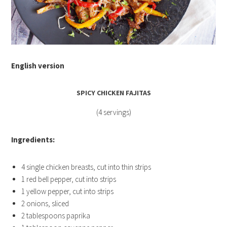
English version
SPICY CHICKEN FAJITAS
(4 servings)
Ingredients:
4 single chicken breasts, cut into thin strips
1 red bell pepper, cut into strips
1 yellow pepper, cut into strips
2 onions, sliced
2 tablespoons paprika