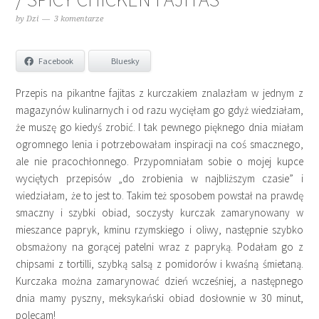
by
Dzi
3 komentarze
Facebook
Bluesky
Przepis na pikantne fajitas z kurczakiem znalazłam w jednym z
magazynów kulinarnych i od razu wycięłam go gdyż wiedziałam,
że muszę go kiedyś zrobić. I tak pewnego pięknego dnia miałam
ogromnego lenia i potrzebowałam inspiracji na coś smacznego,
ale nie pracochłonnego. Przypomniałam sobie o mojej kupce
wyciętych przepisów „do zrobienia w najbliższym czasie” i
wiedziałam, że to jest to. Takim też sposobem powstał na prawdę
smaczny i szybki obiad, soczysty kurczak zamarynowany w
mieszance papryk, kminu rzymskiego i oliwy, następnie szybko
obsmażony na gorącej patelni wraz z papryką. Podałam go z
chipsami z tortilli, szybką salsą z pomidorów i kwaśną śmietaną.
Kurczaka można zamarynować dzień wcześniej, a następnego
dnia mamy pyszny, meksykański obiad dosłownie w 30 minut,
polecam!