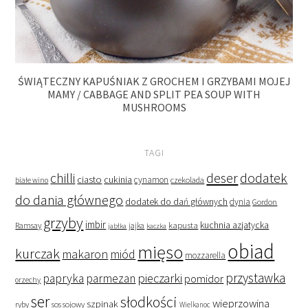
ŚWIĄTECZNY KAPUŚNIAK Z GROCHEM I GRZYBAMI MOJEJ
MAMY / CABBAGE AND SPLIT PEA SOUP WITH
MUSHROOMS
TAGI
deser
dodatek
chilli
ciasto
cukinia
cynamon
czekolada
białe wino
do dania głównego
dodatek do dań głównych
dynia
Gordon
grzyby
imbir
kapusta
kuchnia azjatycka
Ramsay
jabłka
jajka
kaczka
obiad
mięso
kurczak
makaron
miód
mozzarella
przystawka
pieczarki
papryka
parmezan
pomidor
orzechy
ser
słodkości
wieprzowina
szpinak
ryby
sos sojowy
Wielkanoc