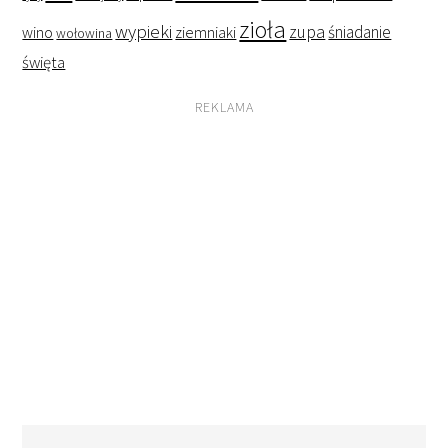
zioła
wypieki
zupa
śniadanie
wino
ziemniaki
wołowina
święta
REKLAMA