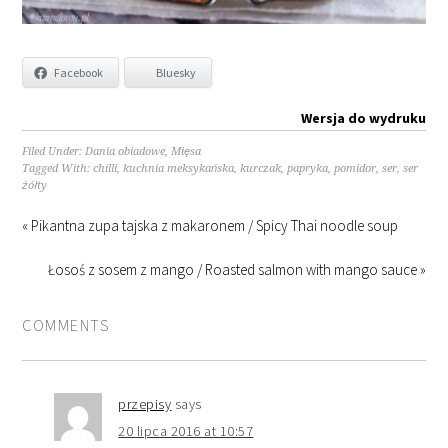
Facebook
Bluesky
Wersja do wydruku
Filed Under:
Dania obiadowe
,
Mięsa
Tagged With:
chilli
,
kuchnia meksykańska
,
kurczak
,
papryka
,
pomidor
,
ser
,
ser
żółty
« Pikantna zupa tajska z makaronem / Spicy Thai noodle soup
Łosoś z sosem z mango / Roasted salmon with mango sauce »
COMMENTS
przepisy
says
20 lipca 2016 at 10:57