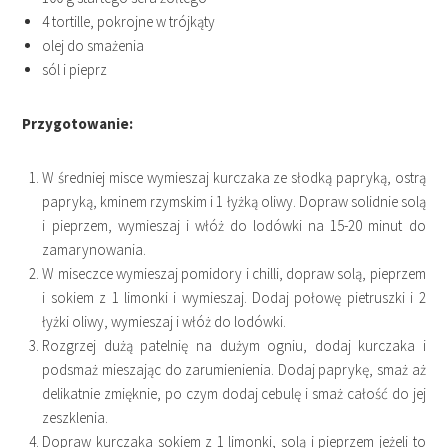
4 tortille, pokrojne w trójkąty
olej do smażenia
sól i pieprz
Przygotowanie:
W średniej misce wymieszaj kurczaka ze słodką papryką, ostrą
papryką, kminem rzymskim i 1 łyżką oliwy. Dopraw solidnie solą
i pieprzem, wymieszaj i włóż do lodówki na 15-20 minut do
zamarynowania.
W miseczce wymieszaj pomidory i chilli, dopraw solą, pieprzem
i sokiem z 1 limonki i wymieszaj. Dodaj połowę pietruszki i 2
łyżki oliwy, wymieszaj i włóż do lodówki.
Rozgrzej dużą patelnię na dużym ogniu, dodaj kurczaka i
podsmaż mieszając do zarumienienia. Dodaj paprykę, smaż aż
delikatnie zmięknie, po czym dodaj cebulę i smaż całość do jej
zeszklenia.
Dopraw kurczaka sokiem z 1 limonki, solą i pieprzem jeżeli to