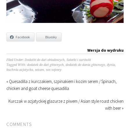
Facebook
Bluesky
Wersja do wydruku
Filed Under:
Dodatki do dań obiadowych
,
Sałatki i surówki
Tagged With:
dodatek do dań głównych
,
dodatek do dania głównego
,
dynia
,
kuchnia azjatycka
,
sezam
,
sos sojowy
« Quesadilla z kurczakiem, szpinakiem i kozim serem / Spinach,
chicken and goat cheese quesadilla
Kurczak w azjatyckiej glazurze z piwem / Asian style roast chicken
with beer »
COMMENTS