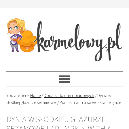
You are here:
Home
/
Dodatki do dań obiadowych
/
Dynia w
słodkiej glazurze sezamowej / Pumpkin with a sweet sesame glaze
DYNIA W SŁODKIEJ GLAZURZE
SEZAMOWEJ / PUMPKIN WITH A