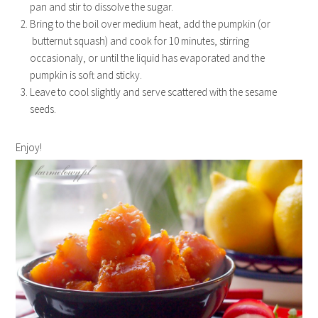
pan and stir to dissolve the sugar.
Bring to the boil over medium heat, add the pumpkin (or
butternut squash) and cook for 10 minutes, stirring
occasionaly, or until the liquid has evaporated and the
pumpkin is soft and sticky.
Leave to cool slightly and serve scattered with the sesame
seeds.
Enjoy!