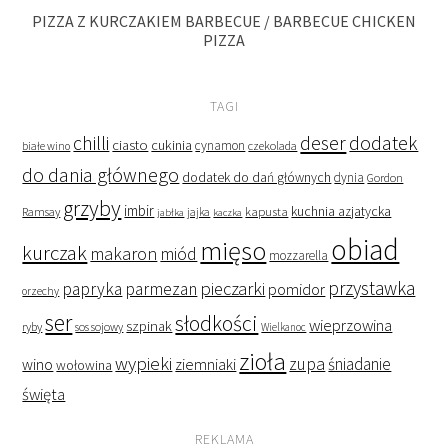
PIZZA Z KURCZAKIEM BARBECUE / BARBECUE CHICKEN
PIZZA
TAGI
deser
dodatek
chilli
ciasto
cukinia
cynamon
czekolada
białe wino
do dania głównego
dodatek do dań głównych
dynia
Gordon
grzyby
imbir
kapusta
kuchnia azjatycka
Ramsay
jabłka
jajka
kaczka
obiad
mięso
kurczak
makaron
miód
mozzarella
przystawka
pieczarki
papryka
parmezan
pomidor
orzechy
ser
słodkości
wieprzowina
szpinak
ryby
sos sojowy
Wielkanoc
zioła
wypieki
zupa
śniadanie
wino
ziemniaki
wołowina
święta
REKLAMA