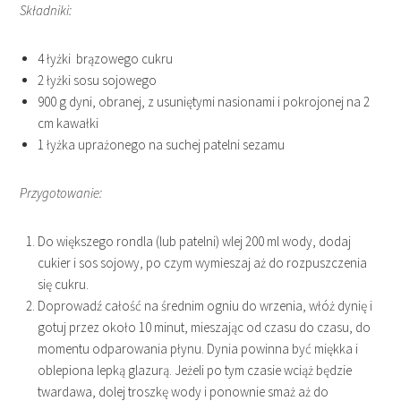
Składniki:
4 łyżki brązowego cukru
2 łyżki sosu sojowego
900 g dyni, obranej, z usuniętymi nasionami i pokrojonej na 2
cm kawałki
1 łyżka uprażonego na suchej patelni sezamu
Przygotowanie:
Do większego rondla (lub patelni) wlej 200 ml wody, dodaj
cukier i sos sojowy, po czym wymieszaj aż do rozpuszczenia
się cukru.
Doprowadź całość na średnim ogniu do wrzenia, włóż dynię i
gotuj przez około 10 minut, mieszając od czasu do czasu, do
momentu odparowania płynu. Dynia powinna być miękka i
oblepiona lepką glazurą. Jeżeli po tym czasie wciąż będzie
twardawa, dolej troszkę wody i ponownie smaż aż do