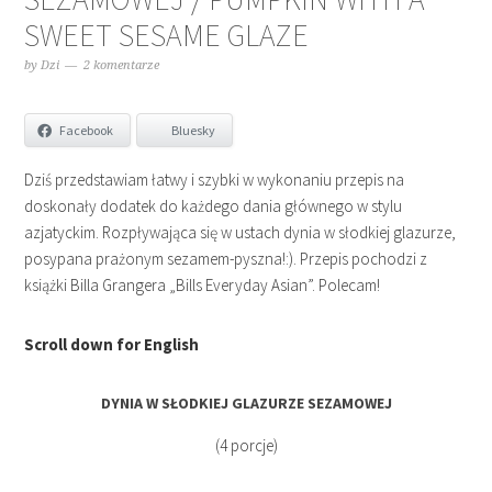
SWEET SESAME GLAZE
by
Dzi
2 komentarze
Facebook
Bluesky
Dziś przedstawiam łatwy i szybki w wykonaniu przepis na
doskonały dodatek do każdego dania głównego w stylu
azjatyckim. Rozpływająca się w ustach dynia w słodkiej glazurze,
posypana prażonym sezamem-pyszna!:). Przepis pochodzi z
książki Billa Grangera „Bills Everyday Asian”. Polecam!
Scroll down for English
DYNIA W SŁODKIEJ GLAZURZE SEZAMOWEJ
(4 porcje)