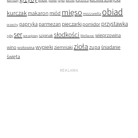
kuchnia azjatycka
Ramsay
jabłka
jajka
kaczka
obiad
mięso
kurczak
makaron
miód
mozzarella
przystawka
pieczarki
papryka
parmezan
pomidor
orzechy
ser
słodkości
wieprzowina
szpinak
ryby
sos sojowy
Wielkanoc
zioła
wypieki
zupa
śniadanie
wino
ziemniaki
wołowina
święta
REKLAMA