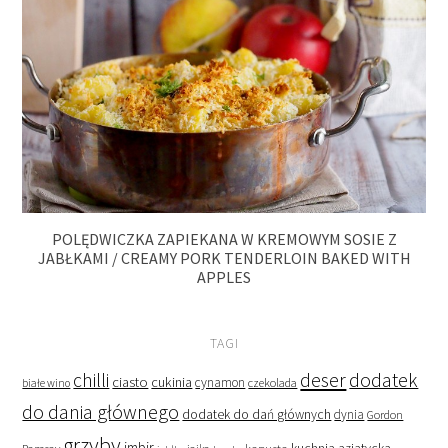
POLĘDWICZKA ZAPIEKANA W KREMOWYM SOSIE Z
JABŁKAMI / CREAMY PORK TENDERLOIN BAKED WITH
APPLES
TAGI
deser
dodatek
chilli
ciasto
cukinia
cynamon
czekolada
białe wino
do dania głównego
dodatek do dań głównych
dynia
Gordon
grzyby
imbir
kapusta