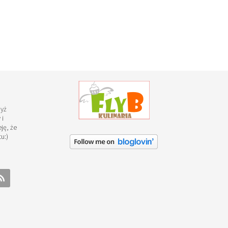
dyż
 i
ję, że
u:)