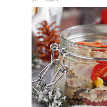
by
Dzi
2 komentarze