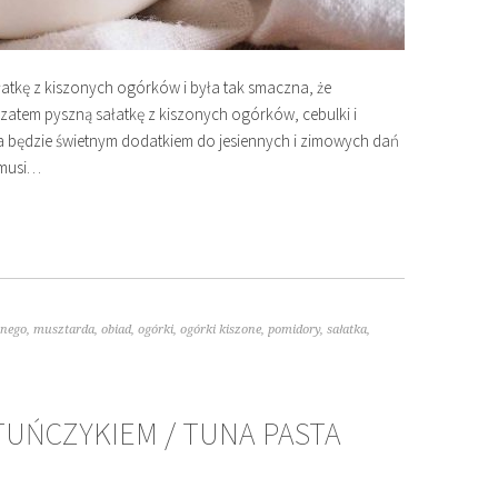
ałatkę z kiszonych ogórków i była tak smaczna, że
atem pyszną sałatkę z kiszonych ogórków, cebulki i
 będzie świetnym dodatkiem do jesiennych i zimowych dań
o musi…
wnego
,
musztarda
,
obiad
,
ogórki
,
ogórki kiszone
,
pomidory
,
sałatka
,
UŃCZYKIEM / TUNA PASTA