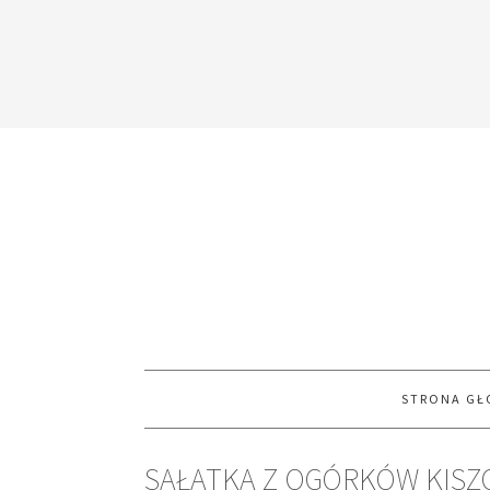
STRONA G
SAŁATKA Z OGÓRKÓW KISZO