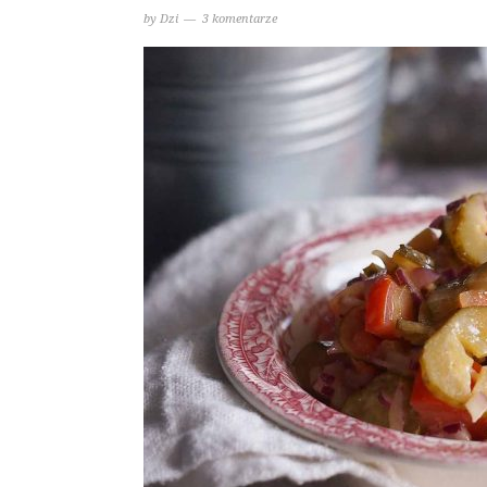
by
Dzi
3 komentarze