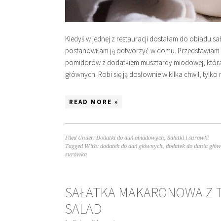
Kiedyś w jednej z restauracji dostałam do obiadu s
postanowiłam ją odtworzyć w domu. Przedstawiam z
pomidorów z dodatkiem musztardy miodowej, która
głównych. Robi się ją dosłownie w kilka chwil, tylk
READ MORE »
Filed Under:
Dodatki do dań obiadowych
,
Sałatki i surówki
Tagged With:
dodatek do dań głównych
,
dodatek do dania głó
surówka
SAŁATKA MAKARONOWA Z T
SALAD