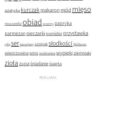
mięso
kurczak
makaron
miód
azjatycka
obiad
papryka
mozzarella
orzechy
przystawka
pieczarki
parmezan
pomidor
ser
słodkości
szpinak
ryby
sos sojowy
Wielkanoc
wypieki
wieprzowina
wino
ziemniaki
wołowina
zioła
zupa
śniadanie
święta
REKLAMA