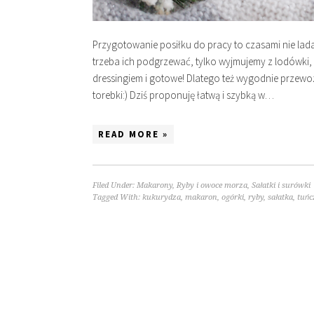
Przygotowanie posiłku do pracy to czasami nie lada
trzeba ich podgrzewać, tylko wyjmujemy z lodówki, 
dressingiem i gotowe! Dlatego też wygodnie przewozić
torebki:) Dziś proponuję łatwą i szybką w…
READ MORE »
Filed Under:
Makarony
,
Ryby i owoce morza
,
Sałatki i surówki
Tagged With:
kukurydza
,
makaron
,
ogórki
,
ryby
,
sałatka
,
tuńc