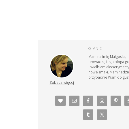
O MNIE
Mam na imię Małgosia,
prowadzę tego bloga g
uwielbiam eksperymenty
nowe smaki. Mam nadzie
przypadnie Wam do gust
Zobacz więcej