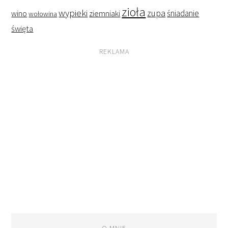
zioła
wypieki
zupa
śniadanie
wino
ziemniaki
wołowina
święta
REKLAMA