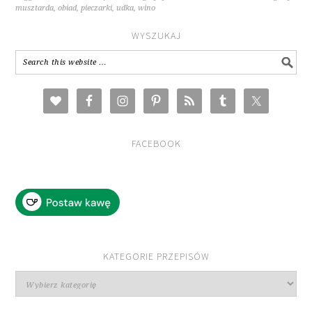
musztarda
,
obiad
,
pieczarki
,
udka
,
wino
WYSZUKAJ
FACEBOOK
KATEGORIE PRZEPISÓW
Kategorie
przepisów