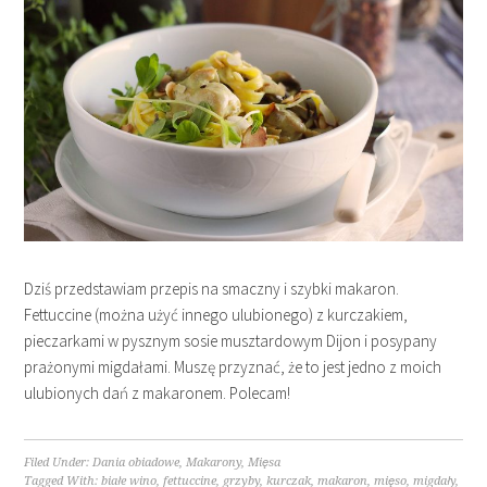
Dziś przedstawiam przepis na smaczny i szybki makaron.
Fettuccine (można użyć innego ulubionego) z kurczakiem,
pieczarkami w pysznym sosie musztardowym Dijon i posypany
prażonymi migdałami. Muszę przyznać, że to jest jedno z moich
ulubionych dań z makaronem. Polecam!
Filed Under:
Dania obiadowe
,
Makarony
,
Mięsa
Tagged With:
białe wino
,
fettuccine
,
grzyby
,
kurczak
,
makaron
,
mięso
,
migdały
,