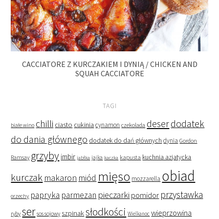
CACCIATORE Z KURCZAKIEM I DYNIĄ / CHICKEN AND
SQUAH CACCIATORE
TAGI
deser
dodatek
chilli
ciasto
cukinia
cynamon
czekolada
białe wino
do dania głównego
dodatek do dań głównych
dynia
Gordon
grzyby
imbir
kapusta
kuchnia azjatycka
Ramsay
jabłka
jajka
kaczka
obiad
mięso
kurczak
makaron
miód
mozzarella
przystawka
pieczarki
papryka
parmezan
pomidor
orzechy
ser
słodkości
wieprzowina
szpinak
ryby
sos sojowy
Wielkanoc