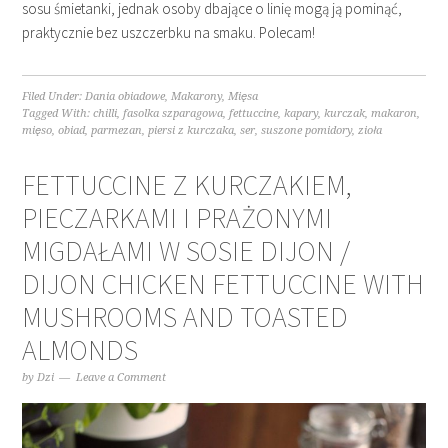
sosu śmietanki, jednak osoby dbające o linię mogą ją pominąć,
praktycznie bez uszczerbku na smaku. Polecam!
Filed Under:
Dania obiadowe
,
Makarony
,
Mięsa
Tagged With:
chilli
,
fasolka szparagowa
,
fettuccine
,
kapary
,
kurczak
,
makaron
,
mięso
,
obiad
,
parmezan
,
piersi z kurczaka
,
ser
,
suszone pomidory
,
zioła
FETTUCCINE Z KURCZAKIEM,
PIECZARKAMI I PRAŻONYMI
MIGDAŁAMI W SOSIE DIJON /
DIJON CHICKEN FETTUCCINE WITH
MUSHROOMS AND TOASTED
ALMONDS
by
Dzi
Leave a Comment