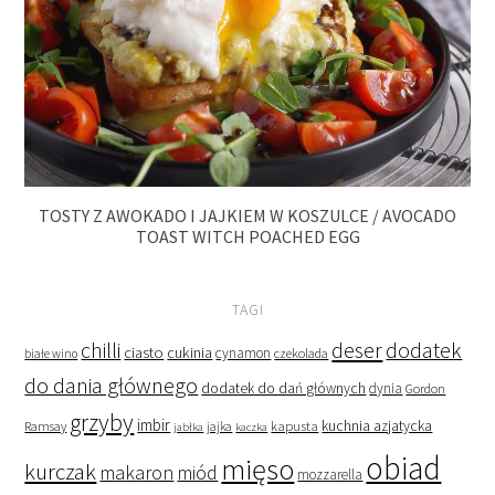
TOSTY Z AWOKADO I JAJKIEM W KOSZULCE / AVOCADO
TOAST WITCH POACHED EGG
TAGI
deser
dodatek
chilli
ciasto
cukinia
cynamon
czekolada
białe wino
do dania głównego
dodatek do dań głównych
dynia
Gordon
grzyby
imbir
kapusta
kuchnia azjatycka
Ramsay
jabłka
jajka
kaczka
obiad
mięso
kurczak
makaron
miód
mozzarella