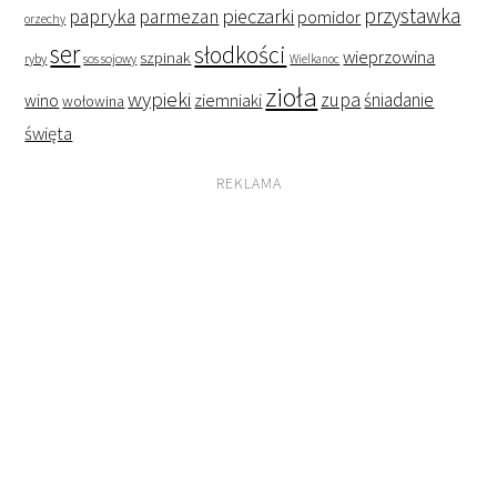
przystawka
pieczarki
papryka
parmezan
pomidor
orzechy
ser
słodkości
wieprzowina
szpinak
ryby
sos sojowy
Wielkanoc
zioła
wypieki
zupa
śniadanie
wino
ziemniaki
wołowina
święta
REKLAMA