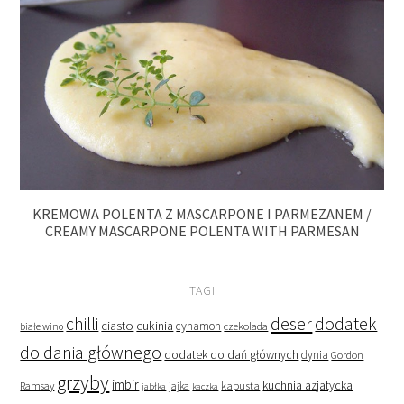
KREMOWA POLENTA Z MASCARPONE I PARMEZANEM /
CREAMY MASCARPONE POLENTA WITH PARMESAN
TAGI
deser
dodatek
chilli
ciasto
cukinia
cynamon
czekolada
białe wino
do dania głównego
dodatek do dań głównych
dynia
Gordon
grzyby
imbir
kapusta
kuchnia azjatycka
Ramsay
jabłka
jajka
kaczka