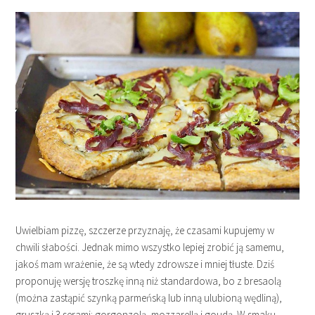
Uwielbiam pizzę, szczerze przyznaję, że czasami kupujemy w
chwili słabości. Jednak mimo wszystko lepiej zrobić ją samemu,
jakoś mam wrażenie, że są wtedy zdrowsze i mniej tłuste. Dziś
proponuję wersję troszkę inną niż standardowa, bo z bresaolą
(można zastąpić szynką parmeńską lub inną ulubioną wędliną),
gruszką i 3 serami: gorgonzolą, mozzarellą i goudą. W smaku…