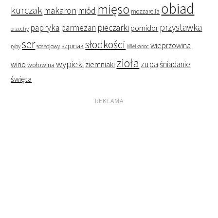
obiad
mięso
kurczak
makaron
miód
mozzarella
przystawka
pieczarki
papryka
parmezan
pomidor
orzechy
ser
słodkości
wieprzowina
szpinak
ryby
sos sojowy
Wielkanoc
zioła
wypieki
zupa
śniadanie
wino
ziemniaki
wołowina
święta
REKLAMA