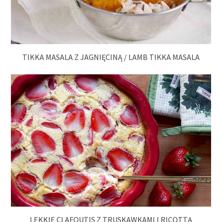
TIKKA MASALA Z JAGNIĘCINĄ / LAMB TIKKA MASALA
LEKKIE CLAFOUTIS Z TRUSKAWKAMI I RICOTTĄ