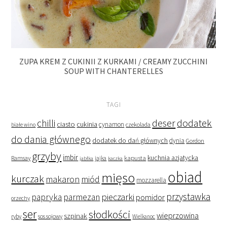
ZUPA KREM Z CUKINII Z KURKAMI / CREAMY ZUCCHINI
SOUP WITH CHANTERELLES
TAGI
deser
dodatek
chilli
ciasto
cukinia
cynamon
czekolada
białe wino
do dania głównego
dodatek do dań głównych
dynia
Gordon
grzyby
imbir
kapusta
kuchnia azjatycka
Ramsay
jabłka
jajka
kaczka
obiad
mięso
kurczak
makaron
miód
mozzarella
przystawka
pieczarki
papryka
parmezan
pomidor
orzechy
ser
słodkości
wieprzowina
szpinak
ryby
sos sojowy
Wielkanoc