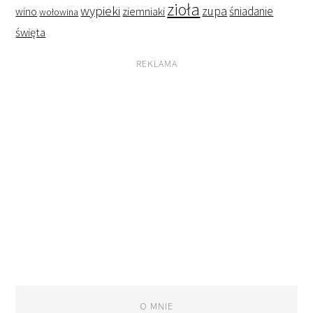
zioła
wypieki
zupa
śniadanie
wino
ziemniaki
wołowina
święta
REKLAMA
O MNIE