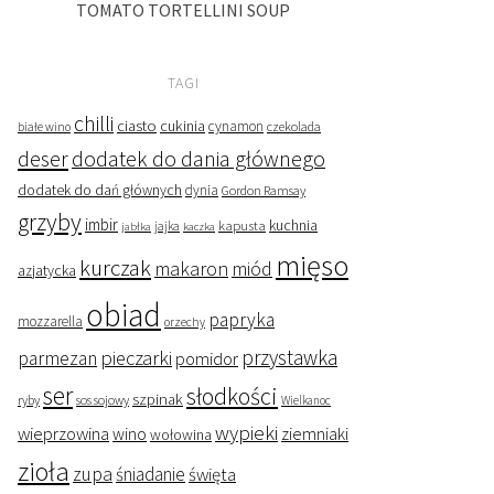
TOMATO TORTELLINI SOUP
TAGI
chilli
ciasto
cukinia
cynamon
czekolada
białe wino
deser
dodatek do dania głównego
dodatek do dań głównych
dynia
Gordon Ramsay
grzyby
imbir
kapusta
kuchnia
jabłka
jajka
kaczka
mięso
kurczak
makaron
miód
azjatycka
obiad
papryka
mozzarella
orzechy
przystawka
pieczarki
parmezan
pomidor
ser
słodkości
szpinak
ryby
sos sojowy
Wielkanoc
wypieki
wieprzowina
wino
ziemniaki
wołowina
zioła
zupa
śniadanie
święta