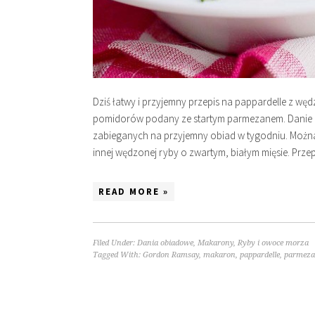
Dziś łatwy i przyjemny przepis na pappardelle z wę
pomidorów podany ze startym parmezanem. Danie rob
zabieganych na przyjemny obiad w tygodniu. Można 
innej wędzonej ryby o zwartym, białym mięsie. Prz
READ MORE »
Filed Under:
Dania obiadowe
,
Makarony
,
Ryby i owoce morza
Tagged With:
Gordon Ramsay
,
makaron
,
pappardelle
,
parmez