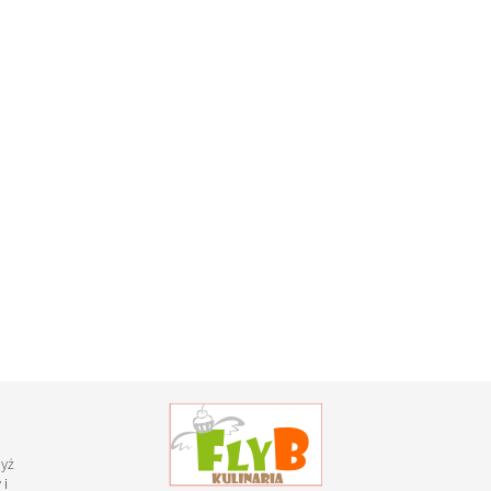
dyż
 i