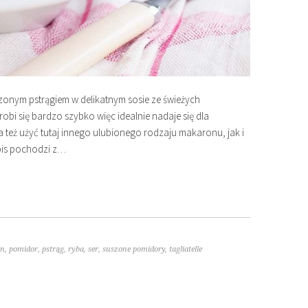
dzonym pstrągiem w delikatnym sosie ze świeżych
i się bardzo szybko więc idealnie nadaje się dla
też użyć tutaj innego ulubionego rodzaju makaronu, jak i
epis pochodzi z…
an
,
pomidor
,
pstrąg
,
ryba
,
ser
,
suszone pomidory
,
tagliatelle